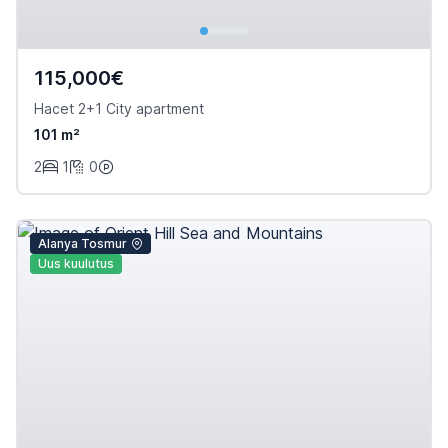
115,000€
Hacet 2+1 City apartment
101 m²
2
1
0
Alanya Tosmur
Uus kuulutus