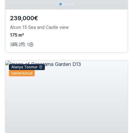
239,000€
Alcon 15 Sea and Castle view
175 m²
3
2
1
Alanya Tosmur
Vähendatud