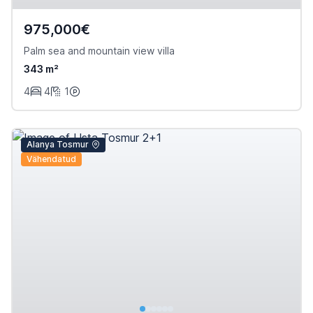
975,000€
Palm sea and mountain view villa
343 m²
4
4
1
Alanya Tosmur
Vähendatud