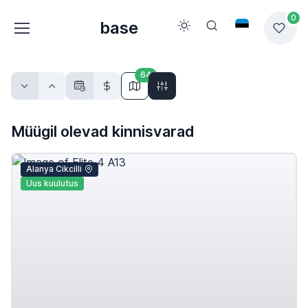
0
base
64
Müügil olevad kinnisvarad
Alanya Cikcilli
Uus kuulutus