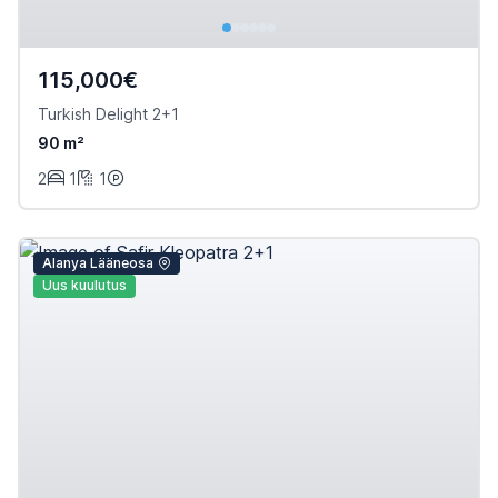
115,000€
Turkish Delight 2+1
90 m²
2
1
1
Alanya Lääneosa
Uus kuulutus