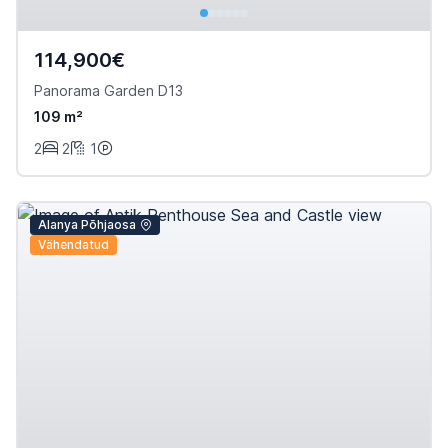
114,900€
Panorama Garden D13
109 m²
2
2
1
Alanya Põhjaosa
Vähendatud