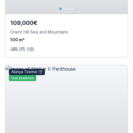
109,000€
Orient Hill Sea and Mountains
100 m²
2
2
0
Alanya Tosmur
Uus kuulutus