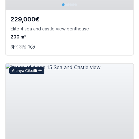
229,000€
Elite 4 sea and castle view penthouse
200 m²
3
3
1
Alanya Cikcilli