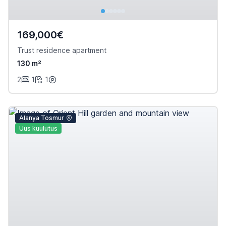
169,000€
Trust residence apartment
130 m²
2
1
1
Alanya Tosmur
Uus kuulutus