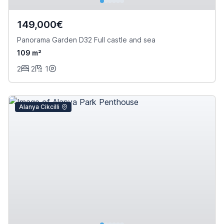
149,000€
Panorama Garden D32 Full castle and sea
109 m²
2
2
1
Alanya Cikcilli