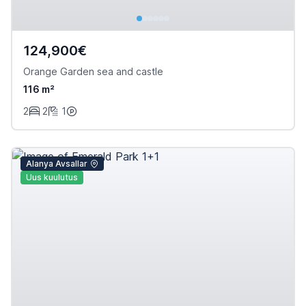
124,900€
Orange Garden sea and castle
116 m²
2
2
1
Alanya Avsallar
Uus kuulutus