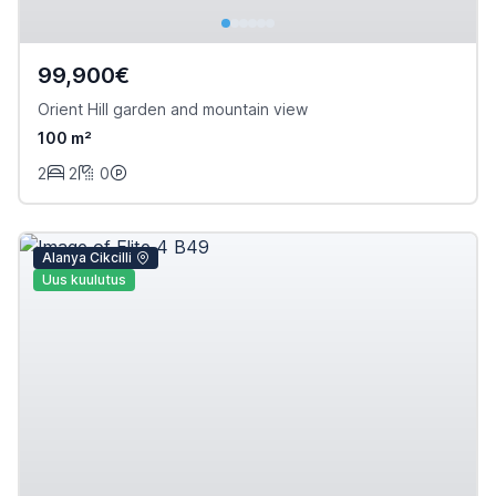
99,900€
Orient Hill garden and mountain view
100 m²
2
2
0
Alanya Cikcilli
Uus kuulutus