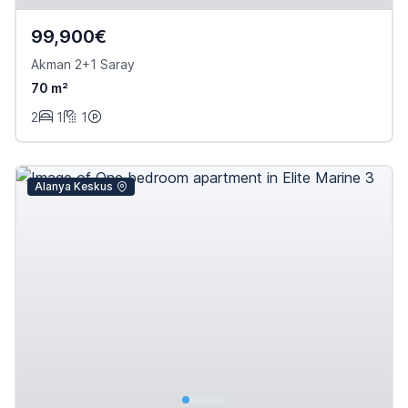
99,900€
Akman 2+1 Saray
70 m²
2
1
1
Alanya Keskus