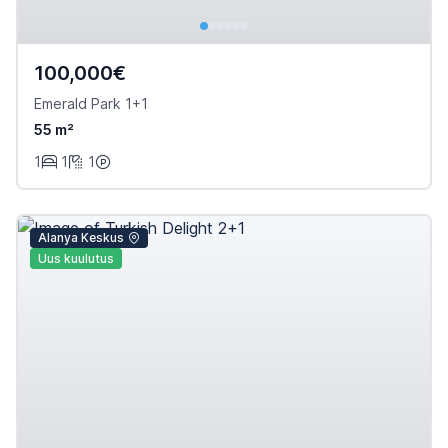
100,000€
Emerald Park 1+1
55 m²
1
1
1
Alanya Keskus
Uus kuulutus