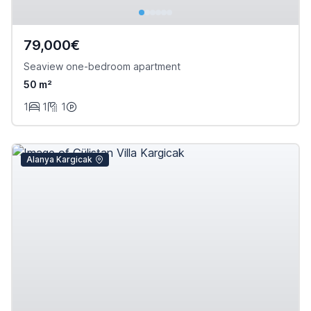
79,000€
Seaview one-bedroom apartment
50 m²
1
1
1
Alanya Kargicak