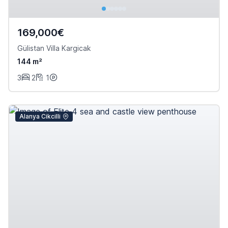
169,000€
Gülistan Villa Kargicak
144 m²
3
2
1
Alanya Cikcilli