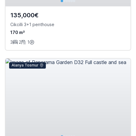
135,000€
Cikcilli 3+1 penthouse
170 m²
3
2
1
Alanya Tosmur