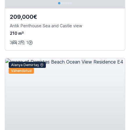
209,000€
Antik Penthouse Sea and Castle view
210 m²
3
2
1
Alanya Demirtaş
Vähendatud