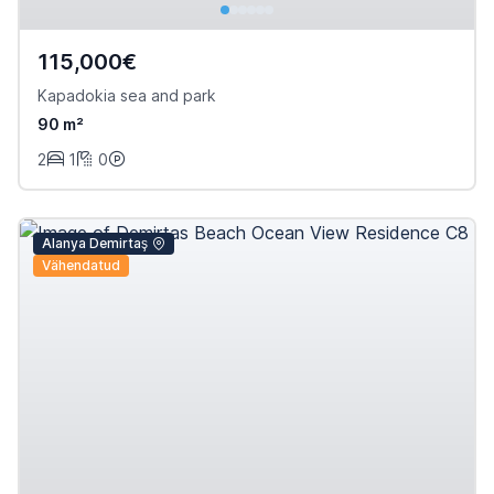
115,000€
Kapadokia sea and park
90 m²
2
1
0
Alanya Demirtaş
Vähendatud