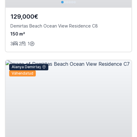
129,000€
Demirtas Beach Ocean View Residence C8
150 m²
3
2
1
Alanya Demirtaş
Vähendatud