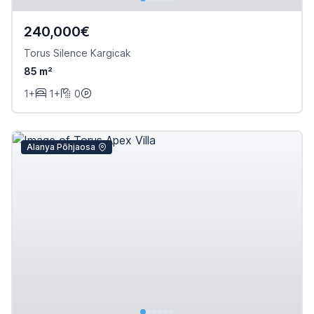
240,000€
Torus Silence Kargicak
85 m²
1+
1+
0
Alanya Põhjaosa