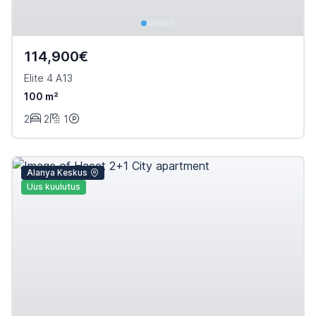
114,900€
Elite 4 A13
100 m²
2
2
1
Alanya Keskus
Uus kuulutus