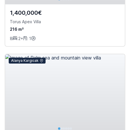
1,400,000€
Torus Apex Villa
216 m²
8
2+
1
Alanya Kargicak