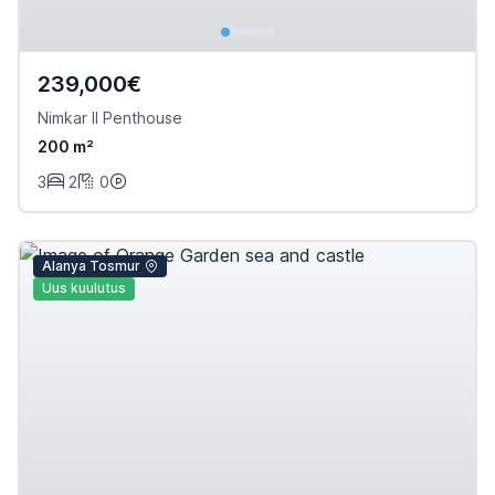
239,000€
Nimkar II Penthouse
200 m²
3
2
0
Alanya Tosmur
Uus kuulutus