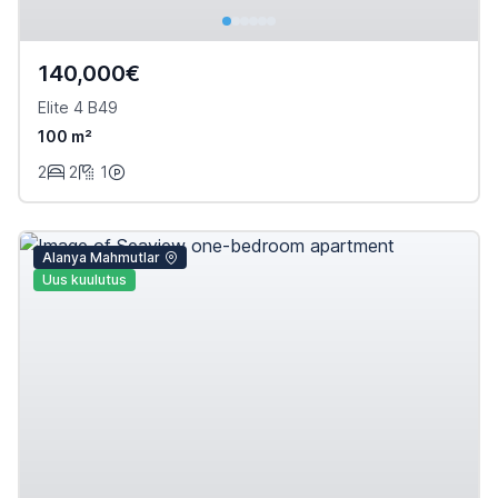
140,000€
Elite 4 B49
100 m²
2
2
1
Alanya Mahmutlar
Uus kuulutus