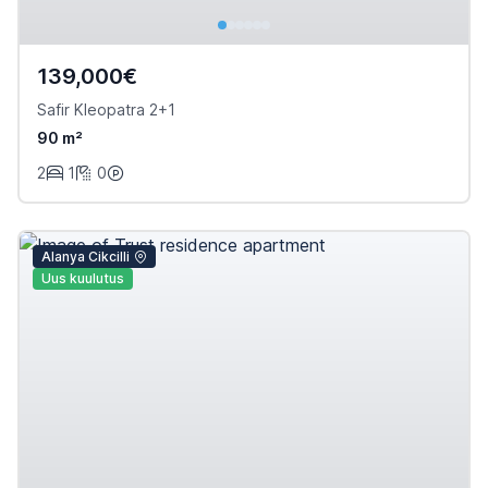
139,000€
Safir Kleopatra 2+1
90 m²
2
1
0
Alanya Cikcilli
Uus kuulutus