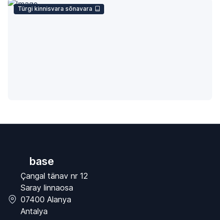
Türgi kinnisvara sõnavara
base
Çangal tänav nr 12
Saray linnaosa
07400 Alanya
Antalya