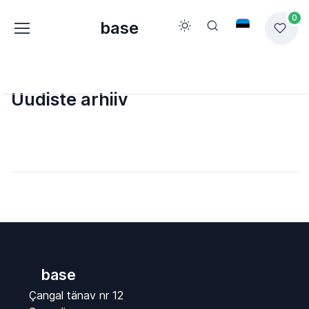
0
base
Uudiste arhiiv
base
Çangal tänav nr 12