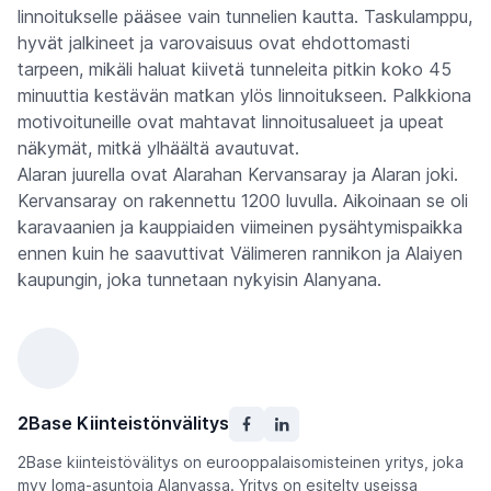
linnoitukselle pääsee vain tunnelien kautta. Taskulamppu,
hyvät jalkineet ja varovaisuus ovat ehdottomasti
tarpeen, mikäli haluat kiivetä tunneleita pitkin koko 45
minuuttia kestävän matkan ylös linnoitukseen. Palkkiona
motivoituneille ovat mahtavat linnoitusalueet ja upeat
näkymät, mitkä ylhäältä avautuvat.
Alaran juurella ovat Alarahan Kervansaray ja Alaran joki.
Kervansaray on rakennettu 1200 luvulla. Aikoinaan se oli
karavaanien ja kauppiaiden viimeinen pysähtymispaikka
ennen kuin he saavuttivat Välimeren rannikon ja Alaiyen
kaupungin, joka tunnetaan nykyisin Alanyana.
2Base Kiinteistönvälitys
2Base kiinteistövälitys on eurooppalaisomisteinen yritys, joka
myy loma-asuntoja Alanyassa. Yritys on esitelty useissa