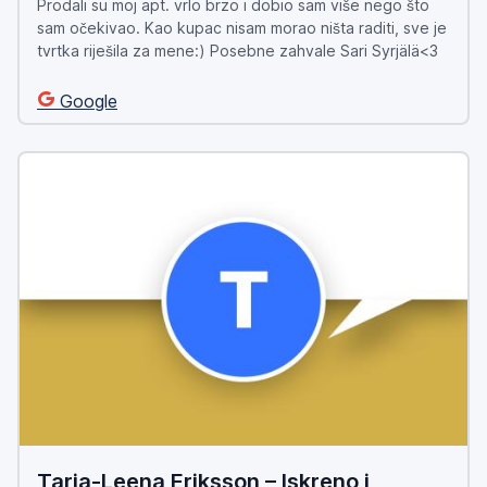
Prodali su moj
apt.
vrlo brzo i dobio sam više nego što
sam očekivao. Kao kupac nisam morao ništa raditi, sve je
tvrtka riješila za mene:) Posebne zahvale Sari Syrjälä<3
Google
Tarja-Leena Eriksson – Iskreno i