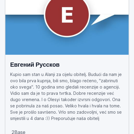
Евгений Руссков
Kupio sam stan u Alanji za cijelu obitelj. Budući da nam je
ovo bila prva kupnja, bili smo, blago rečeno, "zabrinuti
oko svega". 10 godina smo gledali recenzije o agenciji.
Vidio sam da je to prava tvrtka. Dobre recenzije već
dugo vremena. I o Olesyi također izvrsni odgovori. Ona
se pobrinula za naš posao. Veliko hvala i hvala na tome.
Sve je prošlo savršeno. Vrlo smo zadovoljni, već smo se
smjestili u 4 dana :)) Preporučuje naša obitelj
2Base