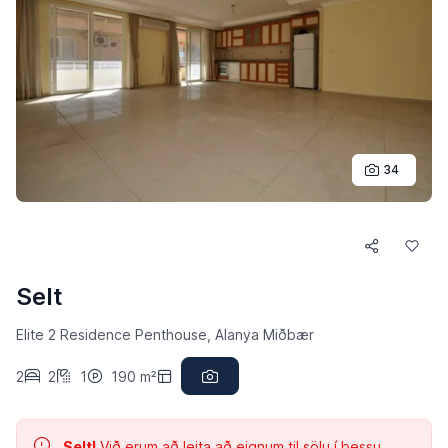
34
Selt
Elite 2 Residence Penthouse, Alanya Miðbær
2
2
1
190 m²
Selt!
Við erum að leita að eignum til sölu í þessu