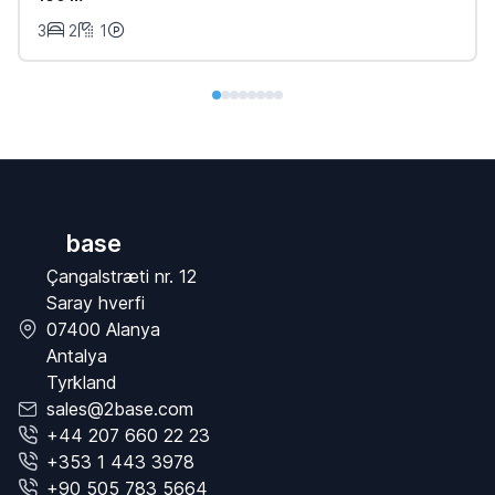
3
2
1
base
Çangalstræti nr. 12
Saray hverfi
07400 Alanya
Antalya
Tyrkland
sales@2base.com
+44 207 660 22 23
+353 1 443 3978
+90 505 783 5664