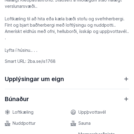
verslunarsvæði..
Loftkæling til að hita eða kæla bæði stofu og svefnherbergi.
Fínt og bjart baðherbergi með loftlýsingu og nuddpotti..
Amerískt eldhús með ofni, helluborði, ísskáp og uppþvottavél..
.
Lyfta í húsinu.. . .
Smart URL: 2ba.se/is1768
Upplýsingar um eign
Búnaður
Loftkæling
Uppþvottavél
Nuddpottur
Sauna