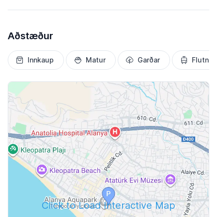
Aðstæður
Innkaup
Matur
Garðar
Flutnin
Click to Load Interactive Map