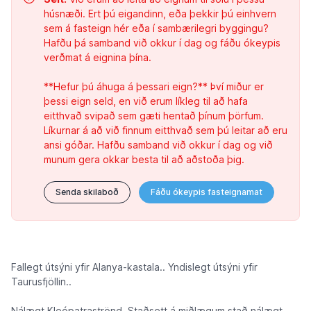
húsnæði. Ert þú eigandinn, eða þekkir þú einhvern
sem á fasteign hér eða í sambærilegri byggingu?
Hafðu þá samband við okkur í dag og fáðu ókeypis
verðmat á eignina þína.
**Hefur þú áhuga á þessari eign?** Því miður er
þessi eign seld, en við erum líkleg til að hafa
eitthvað svipað sem gæti hentað þínum þörfum.
Líkurnar á að við finnum eitthvað sem þú leitar að eru
ansi góðar. Hafðu samband við okkur í dag og við
munum gera okkar besta til að aðstoða þig.
Senda skilaboð
Fáðu ókeypis fasteignamat
Fallegt útsýni yfir Alanya-kastala.. Yndislegt útsýni yfir
Taurusfjöllin..
Nálægt Kleópatraströnd. Staðsett á miðlægum stað nálægt