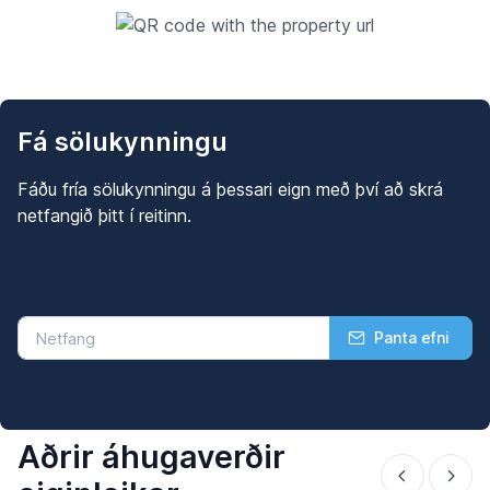
Fá sölukynningu
Fáðu fría sölukynningu á þessari eign með því að skrá
netfangið þitt í reitinn.
Panta efni
Aðrir áhugaverðir