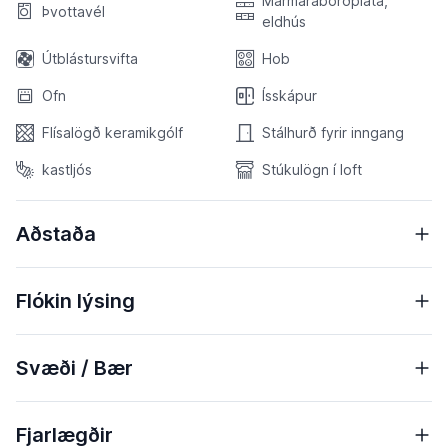
Marmaraborðplata,
Þvottavél
eldhús
Útblástursvifta
Hob
Ofn
Ísskápur
Flísalögð keramikgólf
Stálhurð fyrir inngang
kastljós
Stúkulögn í loft
Aðstaða
Flókin lýsing
Svæði / Bær
Fjarlægðir