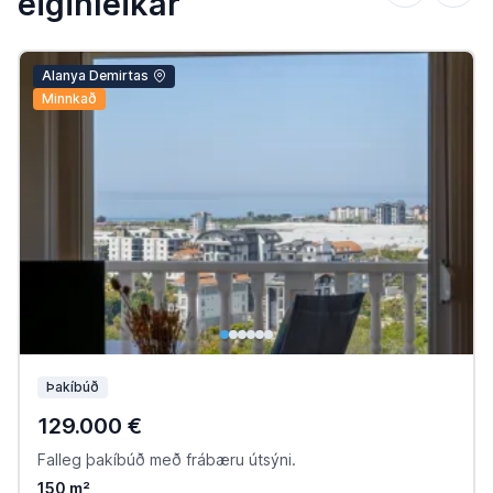
eiginleikar
Alanya Demirtas
Minnkað
Þakíbúð
129.000 €
Falleg þakíbúð með frábæru útsýni.
150 m²