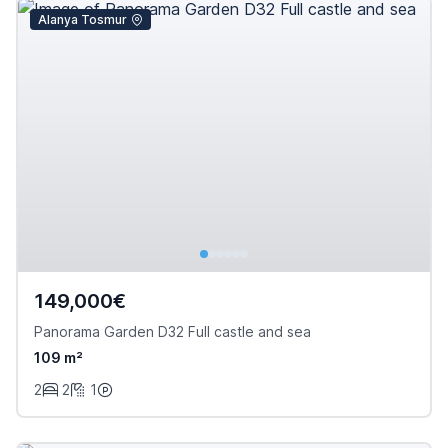
Alanya Tosmur
149,000€
Panorama Garden D32 Full castle and sea
109 m²
2
2
1