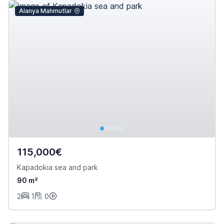
Alanya Mahmutlar
115,000€
Kapadokia sea and park
90 m²
2
1
0