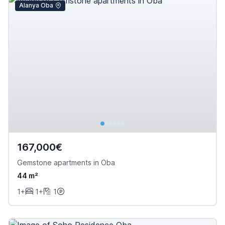
Alanya Oba
167,000€
Gemstone apartments in Oba
44 m²
1+
1+
1