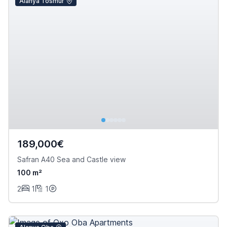
Alanya Tosmur
189,000€
Safran A40 Sea and Castle view
100 m²
2
1
1