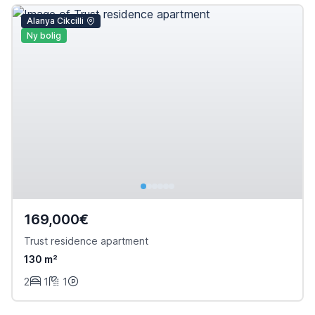
Alanya Cikcilli
Ny bolig
169,000€
Trust residence apartment
130 m²
2
1
1