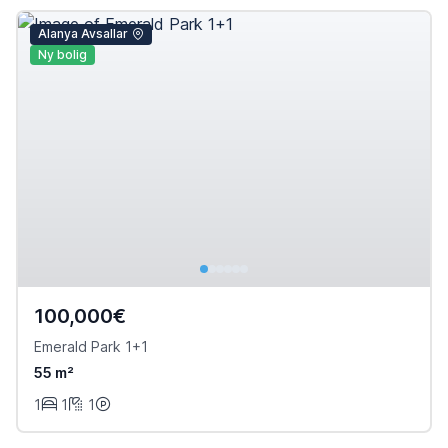
Alanya Avsallar
Ny bolig
100,000€
Emerald Park 1+1
55 m²
1
1
1