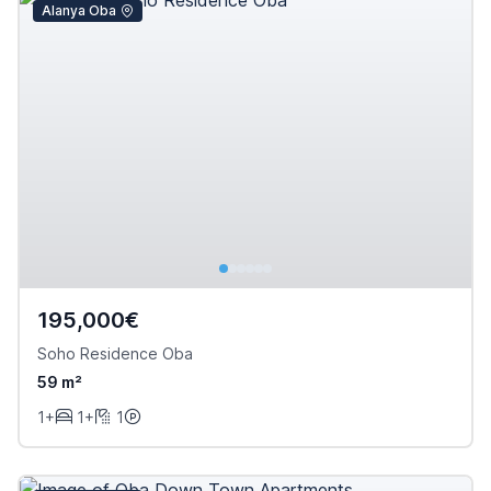
Alanya Oba
195,000€
Soho Residence Oba
59 m²
1+
1+
1