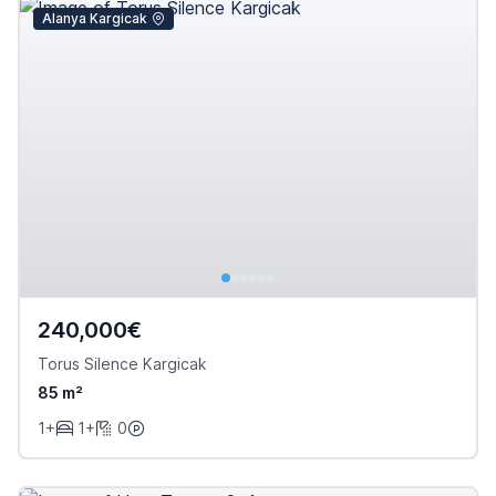
Alanya Kargicak
240,000€
Torus Silence Kargicak
85 m²
1+
1+
0