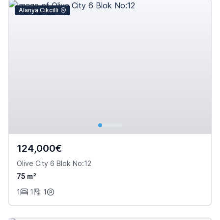
Alanya Cikcilli
124,000€
Olive City 6 Blok No:12
75 m²
1
1
1