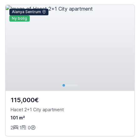
Alanya Sentrum
Ny bolig
115,000€
Hacet 2+1 City apartment
101 m²
2
1
0