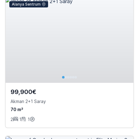
Alanya Sentrum
99,900€
Akman 2+1 Saray
70 m²
2
1
1