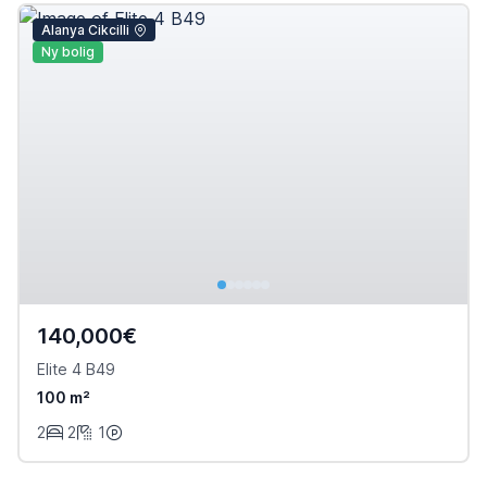
Alanya Cikcilli
Ny bolig
140,000€
Elite 4 B49
100 m²
2
2
1