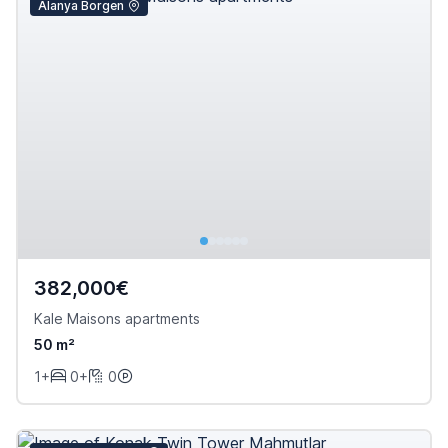
Alanya Borgen
382,000€
Kale Maisons apartments
50 m²
1+
0+
0