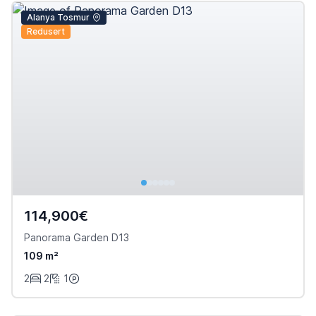
Alanya Tosmur
Redusert
114,900€
Panorama Garden D13
109 m²
2
2
1