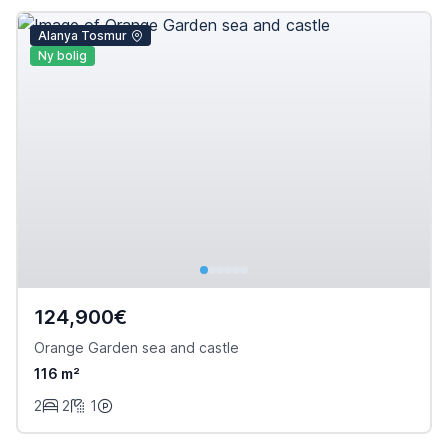
Alanya Tosmur
Ny bolig
124,900€
Orange Garden sea and castle
116 m²
2
2
1