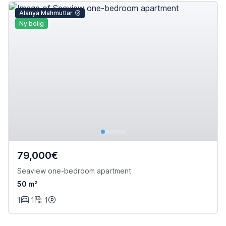
Alanya Mahmutlar
Ny bolig
79,000€
Seaview one-bedroom apartment
50 m²
1
1
1