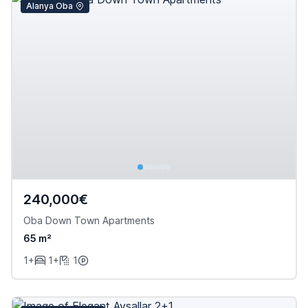
Alanya Oba
240,000€
Oba Down Town Apartments
65 m²
1+
1+
1