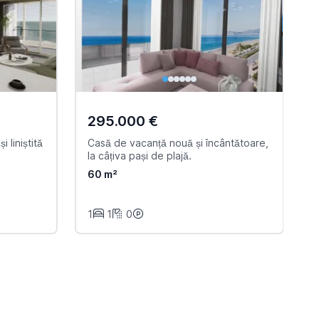
295.000 €
 liniștită
Casă de vacanță nouă și încântătoare,
P
la câțiva pași de plajă.
p
60 m²
1
1
0