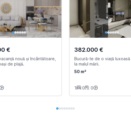
00 €
382.000 €
acanță nouă și încântătoare,
Bucură-te de o viață luxoasă și
pași de plajă.
la malul mării.
50 m²
1
0
0