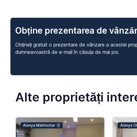
Obține prezentarea de vânzăr
Obțineți gratuit o prezentare de vânzare a acestei prop
dumneavoastră de e-mail în căsuța de mai jos.
Alte proprietăți inte
Alanya Mahmutlar
Alanya O