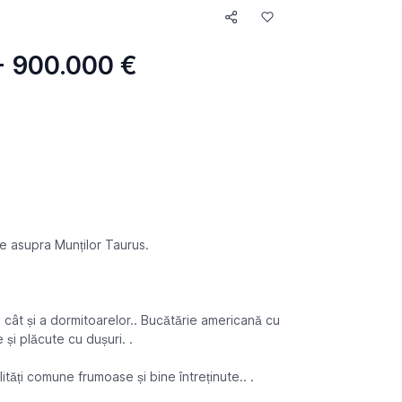
 - 900.000 €
e asupra Munților Taurus.
i, cât și a dormitoarelor.. Bucătărie americană cu
 și plăcute cu dușuri. .
tăți comune frumoase și bine întreținute.. .