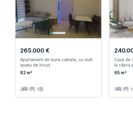
265.000 €
240.0
Apartament de bună calitate, cu mult
Casă de v
spațiu de locuit.
la câțiva 
82 m²
65 m²
2
1
1
1
1
1