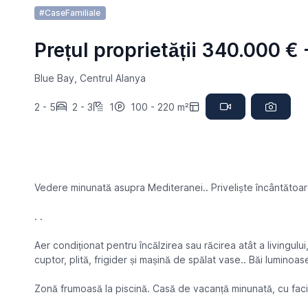
#CaseFamiliale
Prețul proprietății 340.000 €
Blue Bay, Centrul Alanya
2 - 5
2 - 3
1
100 - 220 m²
Vedere minunată asupra Mediteranei.. Priveliște încântătoar
. .
Aer condiționat pentru încălzirea sau răcirea atât a livingulu
cuptor, plită, frigider și mașină de spălat vase.. Băi luminoase
Zonă frumoasă la piscină. Casă de vacanță minunată, cu facili