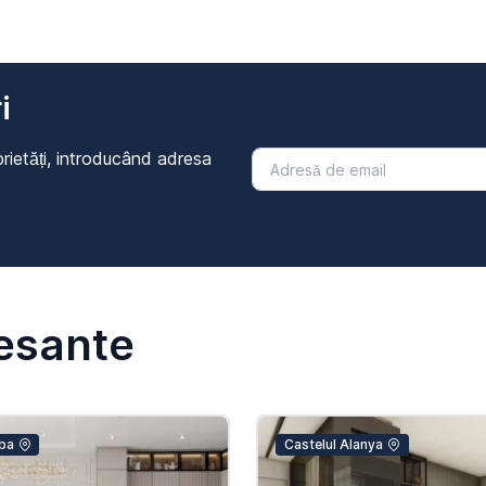
i
rietăți, introducând adresa
resante
ba
Castelul Alanya