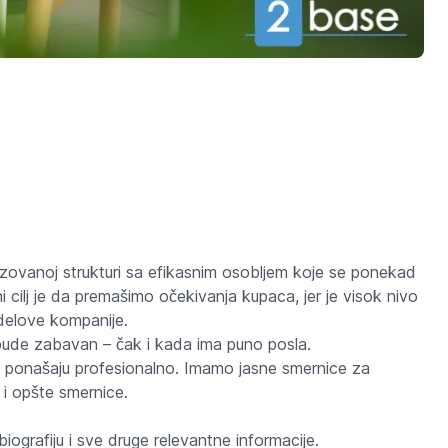
zovanoj strukturi sa efikasnim osobljem koje se ponekad
 cilj je da premašimo očekivanja kupaca, jer je visok nivo
delove kompanije.
bude zabavan – čak i kada ima puno posla.
i ponašaju profesionalno. Imamo jasne smernice za
 i opšte smernice.
ografiju i sve druge relevantne informacije.