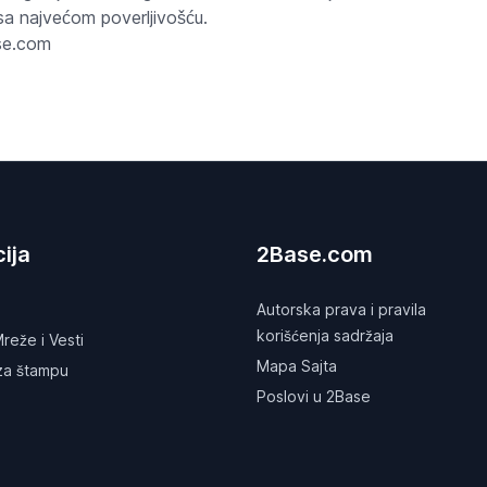
 sa najvećom poverljivošću.
ase.com
ija
2Base.com
Autorska prava i pravila
korišćenja sadržaja
reže i Vesti
Mapa Sajta
 za štampu
Poslovi u 2Base