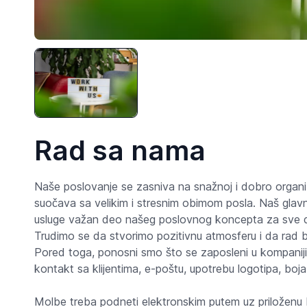
Rad sa nama
Naše poslovanje se zasniva na snažnoj i dobro organi
suočava sa velikim i stresnim obimom posla. Naš glavni
usluge važan deo našeg poslovnog koncepta za sve 
Trudimo se da stvorimo pozitivnu atmosferu i da rad 
Pored toga, ponosni smo što se zaposleni u kompanij
kontakt sa klijentima, e-poštu, upotrebu logotipa, boja
Molbe treba podneti elektronskim putem uz priloženu bi