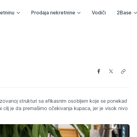
etninu
Prodaja nekretnine
Vodiči
2Base
zovanoj strukturi sa efikasnim osobljem koje se ponekad
 cilj je da premašimo očekivanja kupaca, jer je visok nivo