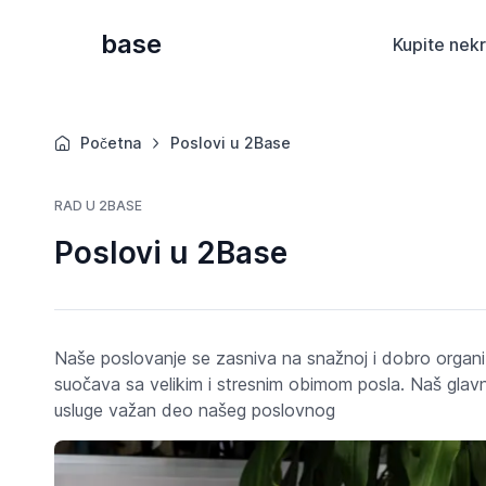
base
Kupite nekr
Početna
Poslovi u 2Base
RAD U 2BASE
Poslovi u 2Base
Naše poslovanje se zasniva na snažnoj i dobro organi
suočava sa velikim i stresnim obimom posla. Naš glavni
usluge važan deo našeg poslovnog