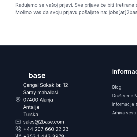
Radujemo se vašoj prijavi. Sve prijave će biti tretirane
Molimo vas da svoju prijavu pošaljete na: jobs[at]2b
Informac
base
Çangal Sokak br. 12
Blog
Saray mahallesi
Društvene M
07400 Alanja
Informacije
Antalija
Arhiva vesti
Turska
sales@2base.com
+44 207 660 22 23
+353 1 443 3978