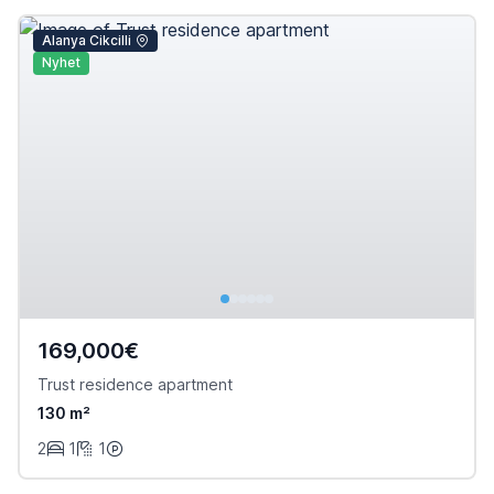
Alanya Cikcilli
Nyhet
169,000€
Trust residence apartment
130 m²
2
1
1