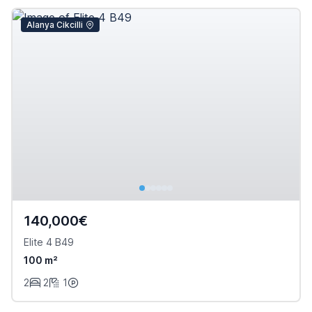
Alanya Cikcilli
140,000€
Elite 4 B49
100 m²
2
2
1