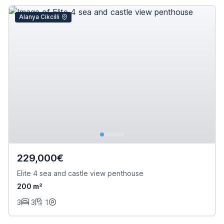
Alanya Cikcilli
229,000€
Elite 4 sea and castle view penthouse
200 m²
3
3
1