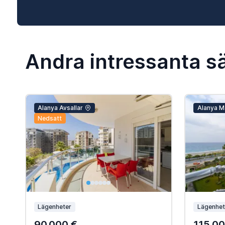
Andra intressanta sä
Alanya Avsallar
Alanya M
Nedsatt
Lägenheter
Lägenhet
90.000 €
115.00