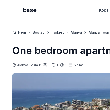
base
Köpa 
Hem
Bostad
Turkiet
Alanya
Alanya Tosm
One bedroom apartm
Alanya Tosmur
1
1
1
57 m²