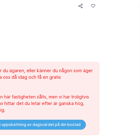
 Är du ägaren, eller känner du någon som äger
a oss då idag och få en gratis
 här fastigheten sålts, men vi har troligtvis
i hittar det du letar efter är ganska hög.
ig.
ri uppskattning av dagsvärdet på din bostad