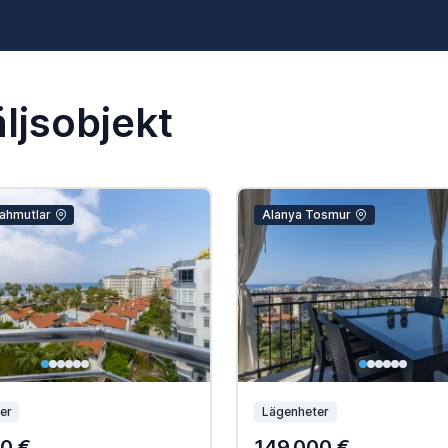
ljsobjekt
ahmutlar
Alanya Tosmur
er
Lägenheter
0 €
149.000 €