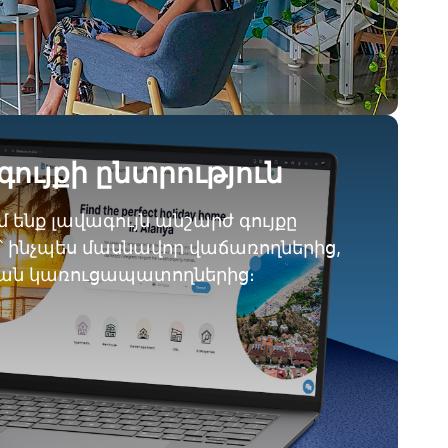
գույքի ընտրություն
 ենք լավագույն անշարժ գույքը
վ՝ ինչպես մասնավոր վաճառողներից,
կան կառուցապատողներից։