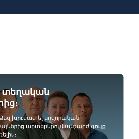
ք տեղական
ից։
 Ձեզ խուսափել սովորական
ալներից արտերկրում անշարժ գույք
ելիս։