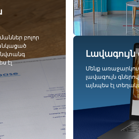
ն
աններ բոլոր
ցանկացած
Լավագույն 
անվտանգ
ս էլ
Մենք առաջարկում
լավագույն գներո
այնպես էլ տեղա