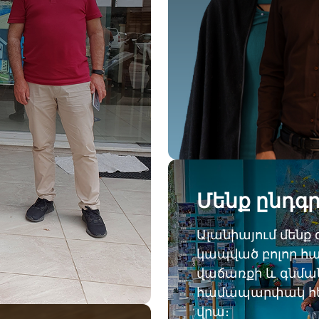
Մենք ընդգր
Ալանիայում մենք 
կապված բոլոր հա
վաճառքի և գնման
համապարփակ հետ
վրա։