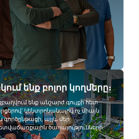
կում ենք բոլոր կողմերը։
զբաղվում ենք անշարժ գույքի հետ
րցերով՝ կենտրոնանալով ոչ միայն
 գործընթացի, այլև մեր
վաճառքային ծառայությունների