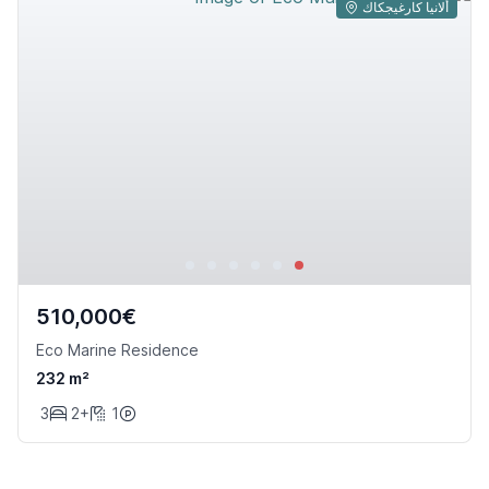
ألانيا كارغيجكاك
510,000€
Eco Marine Residence
232 m²
3
2+
1