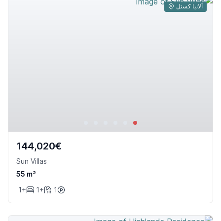
ألانيا كستل
144,020€
Sun Villas
55 m²
1+
1+
1