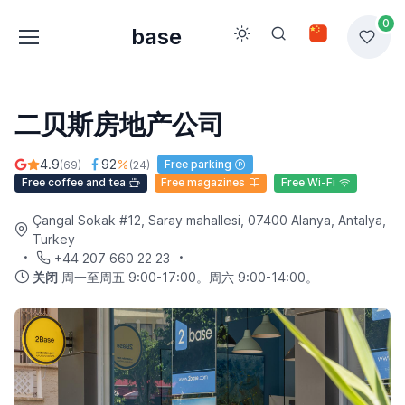
0
base
二贝斯房地产公司
4.9
92
Free parking
(69)
(24)
Free coffee and tea
Free magazines
Free Wi-Fi
Çangal Sokak #12, Saray mahallesi, 07400 Alanya, Antalya,
Turkey
+44 207 660 22 23
关闭
周一至周五 9:00-17:00。周六 9:00-14:00。