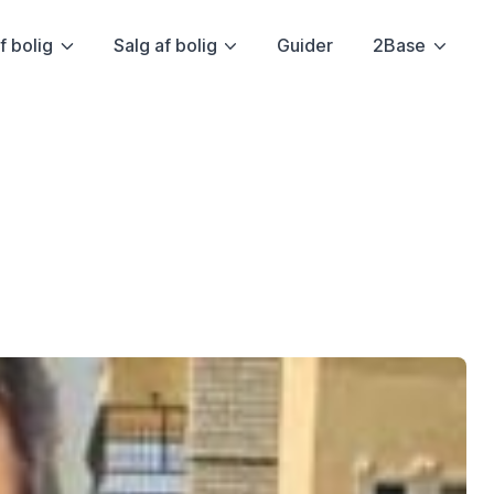
f bolig
Salg af bolig
Guider
2Base