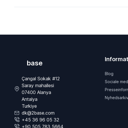
Informat
base
Blog
Çangal Sokak #12
Sociale med
Saray mahallesi
Presseinfor
07400 Alanya
Nyhedsarki
Antalya
Turkiye
dk@2base.com
+45 36 96 05 32
+90 505 783 5664