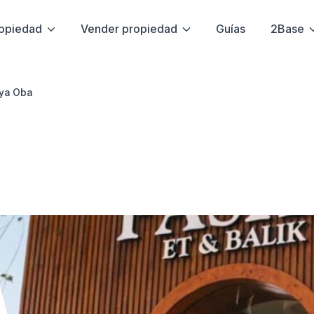
opiedad
Vender propiedad
Guías
2Base
ya Oba