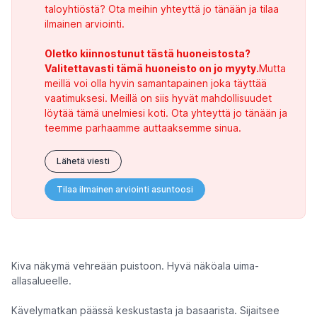
taloyhtiöstä? Ota meihin yhteyttä jo tänään ja tilaa
ilmainen arviointi.
Oletko kiinnostunut tästä huoneistosta?
Valitettavasti tämä huoneisto on jo myyty.
Mutta
meillä voi olla hyvin samantapainen joka täyttää
vaatimuksesi. Meillä on siis hyvät mahdollisuudet
löytää tämä unelmiesi koti. Ota yhteyttä jo tänään ja
teemme parhaamme auttaaksemme sinua.
Lähetä viesti
Tilaa ilmainen arviointi asuntoosi
Kiva näkymä vehreään puistoon. Hyvä näköala uima-
allasalueelle.
Kävelymatkan päässä keskustasta ja basaarista. Sijaitsee