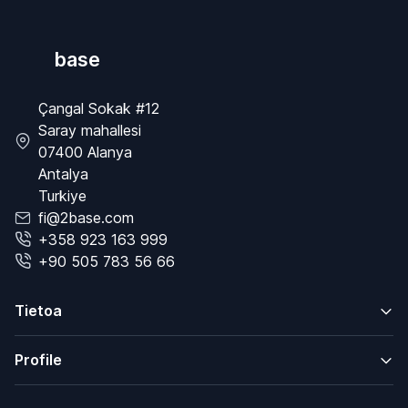
base
Çangal Sokak #12
Saray mahallesi
07400 Alanya
Antalya
Turkiye
fi@2base.com
+358 923 163 999
+90 505 783 56 66
Tietoa
Profile