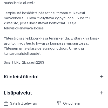
rauhallisella alueella.
Lämpimistä kesäöistä pääset nauttimaan mukavasti
parvekkeilla.. Tilava miellyttävä kylpyhuone.. Suosittu
kiinteistö, jossa ihastuttavat keittiötilat.. Laaja
televisiokanavavalikoima.
Yhteistiloissa leikkipaikka ja tenniskenttä. Erittäin kiva loma-
asunto, myös tiestö hyvässä kunnossa ympäristössä..
Yhteinen uima-allasalue auringonottoon. Urheilu ja
kuntoilumahdollisuudet
Smart URL: 2ba.se/fi2263
Kiinteistötiedot
Lisäpalvelut
Satelliittitelevisio
Ovipuhelin