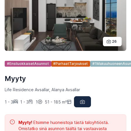
26
#EnsiluokkaisetAsunnot
#ParhaatTarjoukset
#1MakuuhuoneenAsun
Myyty
Life Residence Avsallar, Alanya Avsallar
1 - 3
1 - 3
1
51 - 185 m²
Myyty!
Etsimme huoneistoja tästä taloyhtiöstä.
Omistatko sinä asunnon täältä tai vastaavasta