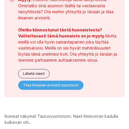
Omistatko sinä asunnon täältä tai vastaavasta
taloyhtiöstä? Ota meihin yhteyttä jo tänään ja tilaa
ilmainen arviointi.
Oletko kiinnostunut tästä huoneistosta?
Valitettavasti tämä huoneisto on jo myyty.
Mutta
meillä voi olla hyvin samantapainen joka täyttää
vaatimuksesi. Meillä on siis hyvät mahdollisuudet
löytää tämä unelmiesi koti. Ota yhteyttä jo tänään ja
teemme parhaamme auttaaksemme sinua.
Lähetä viesti
Tilaa ilmainen arviointi asuntoosi
Komeat näkymät Taurusvuoristoon. Näet ihmisvirran kadulla
kulkevan ohi..