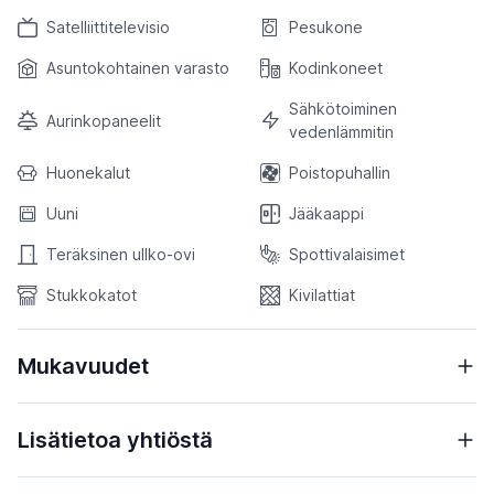
Satelliittitelevisio
Pesukone
Asuntokohtainen varasto
Kodinkoneet
Sähkötoiminen
Aurinkopaneelit
vedenlämmitin
Huonekalut
Poistopuhallin
Uuni
Jääkaappi
Teräksinen ullko-ovi
Spottivalaisimet
Stukkokatot
Kivilattiat
Mukavuudet
Lisätietoa yhtiöstä