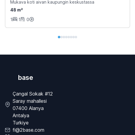
Mukava koti aivan kaupungin keskustassa
48 m²
1
1
0
base
Çangal Sokak #12
Saray mahallesi
07400 Alanya
Antalya
Turkiye
fi@2base.com