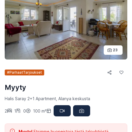
23
#ParhaatTarjoukset
Myyty
Halis Saray 2+1 Apartment, Alanya keskusta
2
1
0
100 m²
Myyty!
Etsimme huoneistoja tästä taloyhtiöstä.