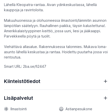
Lähellä Kleopatra-rantaa. Aivan ydinkeskustassa, lähellä
kauppoja ja ravintoloita.
Makuuhuoneissa ja olohuoneessa ilmastointi/lämmitin asunnon
lämpötilan säätelyyn. Rauhallinen paikka, täysin kalustettuna!.
Amerikkalaistyyppinen keittiö, jossa uuni, liesi ja jääkaappi.
Parvekkeella pöytä ja tuolit.
Viehättävä allasalue. Rakennuksessa talonmies. Mukava loma-
asunto lähellä keskustaa ja rantaa. Hoidettu puutarha jossa voi
rentoutua.
Smart URL: 2ba.se/fi2447
Kiinteistötiedot
Lisäpalvelut
Ilmastointi
Astianpesukone