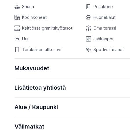
Sauna
Pesukone
Kodinkoneet
Huonekalut
Keittiössä graniittityötasot
Oma terassi
Uuni
Jääkaappi
Teräksinen ullko-ovi
Spottivalaisimet
Mukavuudet
Lisätietoa yhtiöstä
Alue / Kaupunki
Välimatkat