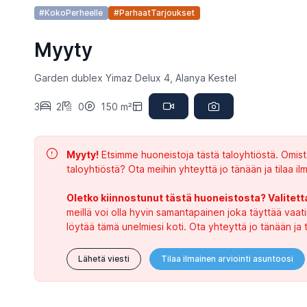
#KokoPerheelle
#ParhaatTarjoukset
Myyty
Garden dublex Yimaz Delux 4, Alanya Kestel
3
2
0
150 m²
Myyty!
Etsimme huoneistoja tästä taloyhtiöstä. Omist
taloyhtiöstä? Ota meihin yhteyttä jo tänään ja tilaa ilm
Oletko kiinnostunut tästä huoneistosta? Valitett
meillä voi olla hyvin samantapainen joka täyttää vaat
löytää tämä unelmiesi koti. Ota yhteyttä jo tänään
Lähetä viesti
Tilaa ilmainen arviointi asuntoosi