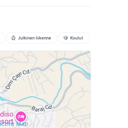
Julkinen liikenne
Koulut
ractive Map