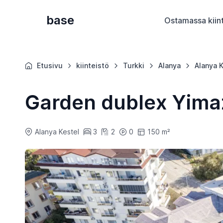
base
Ostamassa kiin
Etusivu
kiinteistö
Turkki
Alanya
Alanya K
Garden dublex Yima
Alanya Kestel
3
2
0
150 m²