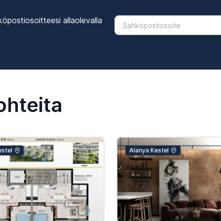
öpostiosoitteesi allaolevalla
ohteita
estel
Alanya Kestel