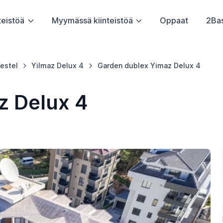
teistöä
Myymässä kiinteistöä
Oppaat
2Ba
estel
Yilmaz Delux 4
Garden dublex Yimaz Delux 4
z Delux 4