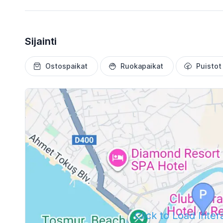
Sijainti
Ostospaikat
Ruokapaikat
Puistot
Click to Load Inte