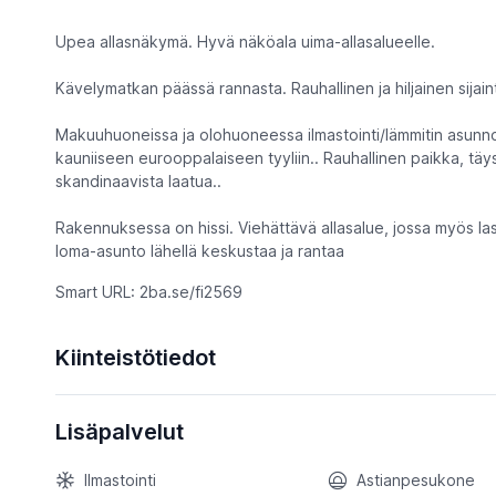
Upea allasnäkymä. Hyvä näköala uima-allasalueelle.
Kävelymatkan päässä rannasta. Rauhallinen ja hiljainen sijaint
Makuuhuoneissa ja olohuoneessa ilmastointi/lämmitin asunno
kauniiseen eurooppalaiseen tyyliin.. Rauhallinen paikka, täysi
skandinaavista laatua..
Rakennuksessa on hissi. Viehättävä allasalue, jossa myös l
loma-asunto lähellä keskustaa ja rantaa
Smart URL: 2ba.se/fi2569
Kiinteistötiedot
Lisäpalvelut
Ilmastointi
Astianpesukone