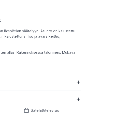
i.
n lämpötilan säätelyyn. Asunto on kalustettu
n kalustettuna!. Iso ja avara keittiö,
asten allas. Rakennuksessa talonmies. Mukava
Satelliittitelevisio