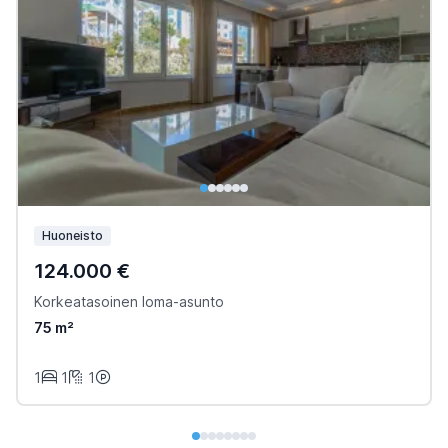
Huoneisto
124.000 €
Korkeatasoinen loma-asunto
75 m²
1
1
1