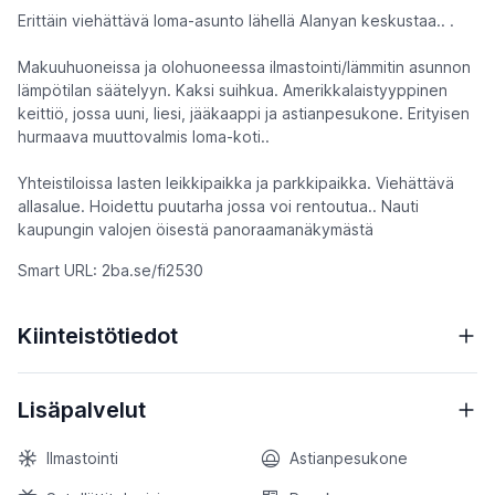
Erittäin viehättävä loma-asunto lähellä Alanyan keskustaa.. .
Makuuhuoneissa ja olohuoneessa ilmastointi/lämmitin asunnon
lämpötilan säätelyyn. Kaksi suihkua. Amerikkalaistyyppinen
keittiö, jossa uuni, liesi, jääkaappi ja astianpesukone. Erityisen
hurmaava muuttovalmis loma-koti..
Yhteistiloissa lasten leikkipaikka ja parkkipaikka. Viehättävä
allasalue. Hoidettu puutarha jossa voi rentoutua.. Nauti
kaupungin valojen öisestä panoraamanäkymästä
Smart URL: 2ba.se/fi2530
Kiinteistötiedot
Lisäpalvelut
Ilmastointi
Astianpesukone