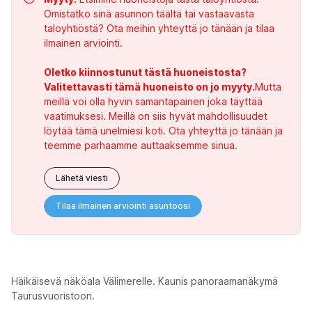
Omistatko sinä asunnon täältä tai vastaavasta
taloyhtiöstä? Ota meihin yhteyttä jo tänään ja tilaa
ilmainen arviointi.
Oletko kiinnostunut tästä huoneistosta?
Valitettavasti tämä huoneisto on jo myyty.
Mutta
meillä voi olla hyvin samantapainen joka täyttää
vaatimuksesi. Meillä on siis hyvät mahdollisuudet
löytää tämä unelmiesi koti. Ota yhteyttä jo tänään ja
teemme parhaamme auttaaksemme sinua.
Lähetä viesti
Tilaa ilmainen arviointi asuntoosi
Häikäisevä näköala Välimerelle. Kaunis panoraamanäkymä
Taurusvuoristoon.