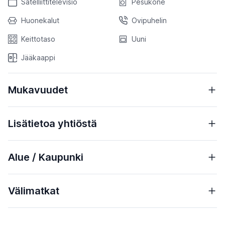
Satelliittitelevisio
Pesukone
Huonekalut
Ovipuhelin
Keittotaso
Uuni
Jääkaappi
Mukavuudet
Lisätietoa yhtiöstä
Alue / Kaupunki
Välimatkat