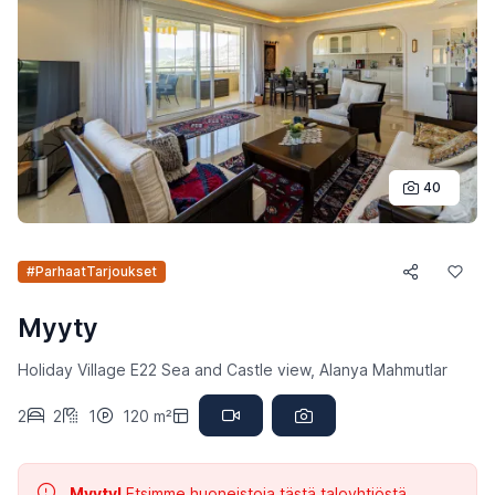
40
#ParhaatTarjoukset
Myyty
Holiday Village E22 Sea and Castle view, Alanya Mahmutlar
2
2
1
120 m²
Myyty!
Etsimme huoneistoja tästä taloyhtiöstä.