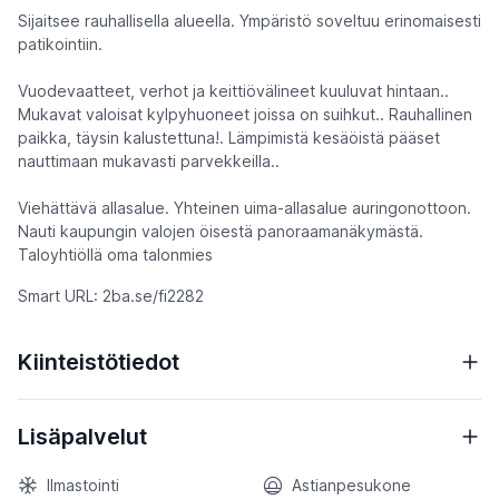
Sijaitsee rauhallisella alueella. Ympäristö soveltuu erinomaisesti
patikointiin.
Vuodevaatteet, verhot ja keittiövälineet kuuluvat hintaan..
Mukavat valoisat kylpyhuoneet joissa on suihkut.. Rauhallinen
paikka, täysin kalustettuna!. Lämpimistä kesäöistä pääset
nauttimaan mukavasti parvekkeilla..
Viehättävä allasalue. Yhteinen uima-allasalue auringonottoon.
Nauti kaupungin valojen öisestä panoraamanäkymästä.
Taloyhtiöllä oma talonmies
Smart URL: 2ba.se/fi2282
Kiinteistötiedot
Lisäpalvelut
Ilmastointi
Astianpesukone