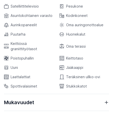
Satelliittitelevisio
Pesukone
Asuntokohtainen varasto
Kodinkoneet
Aurinkopaneelit
Oma auringonottoalue
Puutarha
Huonekalut
Keittiössä
Oma terassi
graniittityötasot
Poistopuhallin
Keittotaso
Uuni
Jääkaappi
Laattalattiat
Teräksinen ullko-ovi
Spottivalaisimet
Stukkokatot
Mukavuudet