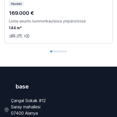
Huvilat
169.000 €
Loma-asunto luonnonkauniissa ympäristössä
144 m²
3
2
1
base
Çangal Sokak #12
Saray mahallesi
07400 Alanya