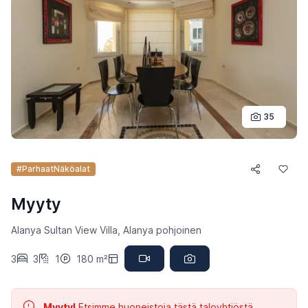
35
#ParhaatNäköalat
Myyty
Alanya Sultan View Villa, Alanya pohjoinen
3
3
1
180 m²
Myyty!
Etsimme huoneistoja tästä taloyhtiöstä.