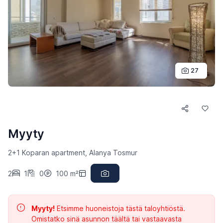
27
Myyty
2+1 Koparan apartment, Alanya Tosmur
2
1
0
100 m²
Myyty!
Etsimme huoneistoja tästä taloyhtiöstä.
Omistatko sinä asunnon täältä tai vastaavasta