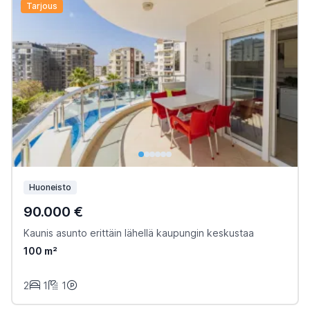
Tarjous
Huoneisto
90.000 €
Kaunis asunto erittäin lähellä kaupungin keskustaa
100 m²
2
1
1