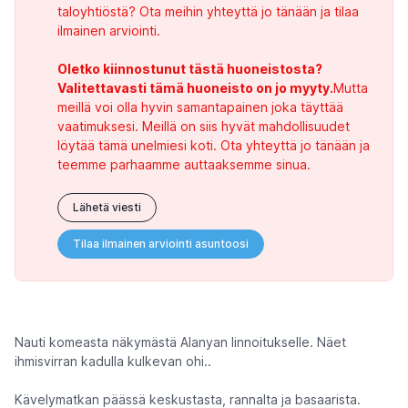
taloyhtiöstä? Ota meihin yhteyttä jo tänään ja tilaa
ilmainen arviointi.
Oletko kiinnostunut tästä huoneistosta?
Valitettavasti tämä huoneisto on jo myyty.
Mutta
meillä voi olla hyvin samantapainen joka täyttää
vaatimuksesi. Meillä on siis hyvät mahdollisuudet
löytää tämä unelmiesi koti. Ota yhteyttä jo tänään ja
teemme parhaamme auttaaksemme sinua.
Lähetä viesti
Tilaa ilmainen arviointi asuntoosi
Nauti komeasta näkymästä Alanyan linnoitukselle. Näet
ihmisvirran kadulla kulkevan ohi..
Kävelymatkan päässä keskustasta, rannalta ja basaarista.