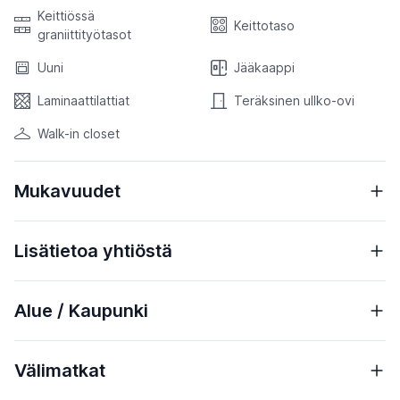
Keittiössä
Keittotaso
graniittityötasot
Uuni
Jääkaappi
Laminaattilattiat
Teräksinen ullko-ovi
Walk-in closet
Mukavuudet
Lisätietoa yhtiöstä
Alue / Kaupunki
Välimatkat