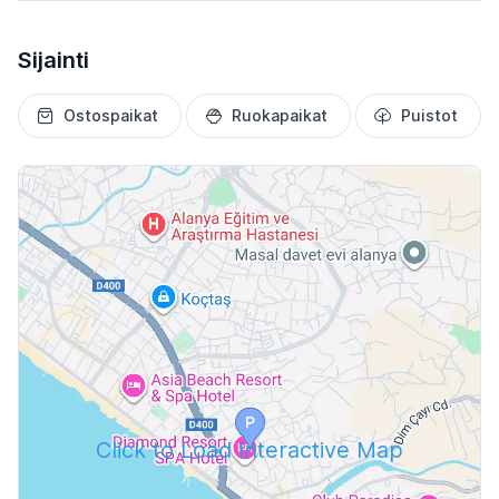
Sijainti
Ostospaikat
Ruokapaikat
Puistot
Click to Load Interactive Map