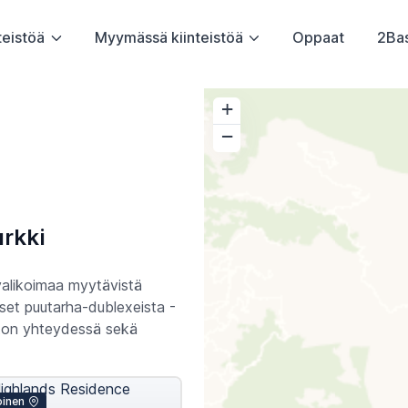
teistöä
Myymässä kiinteistöä
Oppaat
2Ba
+
−
rkki
 valikoimaa myytävistä
set puutarha-dublexeista -
ston yhteydessä sekä
oinen