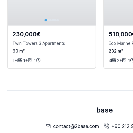
230,000€
510,000
Twin Towers 3 Apartments
Eco Marine 
60 m²
232 m²
1+
1+
1
3
2+
1
base
contact@2base.com
+90 212 