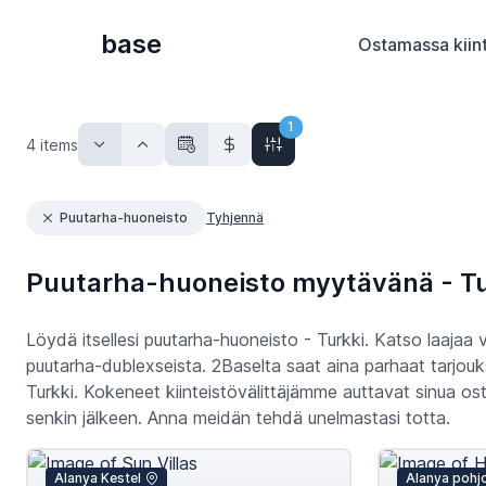
base
Ostamassa kiin
1
4
items
Puutarha-huoneisto
Tyhjennä
Puutarha-huoneisto myytävänä - Tu
Löydä itsellesi puutarha-huoneisto - Turkki. Katso laajaa
puutarha-dublexseista. 2Baselta saat aina parhaat tarjouk
Turkki. Kokeneet kiinteistövälittäjämme auttavat sinua o
senkin jälkeen. Anna meidän tehdä unelmastasi totta.
Alanya Kestel
Alanya pohj