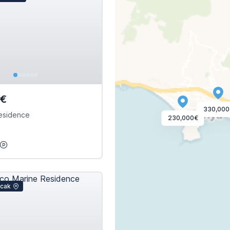
0€
330,000
esidence
230,000€
icak