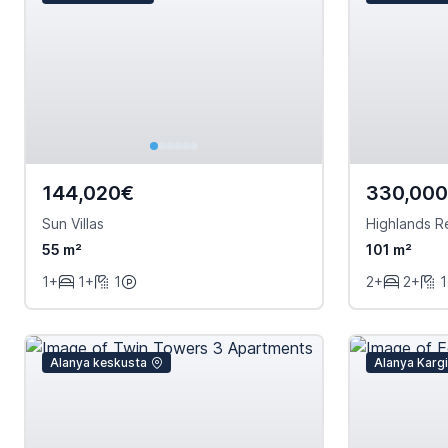
144,020€
330,00
Sun Villas
Highlands R
55 m²
101 m²
1+
1+
1
2+
2+
1
Alanya keskusta
Alanya Karg