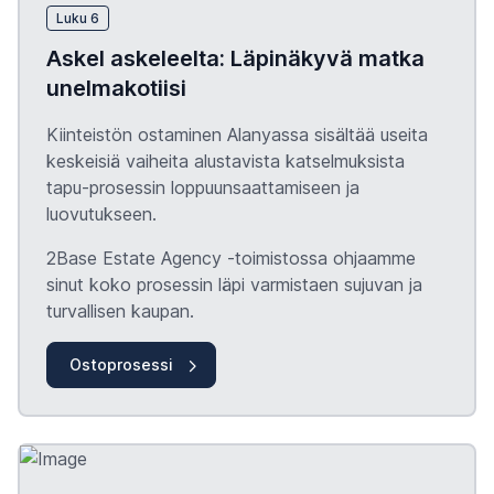
Luku 6
Askel askeleelta: Läpinäkyvä matka
unelmakotiisi
Kiinteistön ostaminen Alanyassa sisältää useita
keskeisiä vaiheita alustavista katselmuksista
tapu-prosessin loppuunsaattamiseen ja
luovutukseen.
2Base Estate Agency -toimistossa ohjaamme
sinut koko prosessin läpi varmistaen sujuvan ja
turvallisen kaupan.
Ostoprosessi