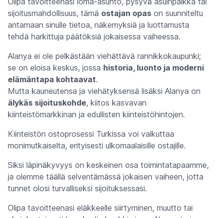
Olipa tavoitteenasi loma-asunto, pysyvä asuinpaikka tai
sijoitusmahdollisuus, tämä
ostajan opas
on suunniteltu
antamaan sinulle tietoa, näkemyksiä ja luottamusta
tehdä harkittuja päätöksiä jokaisessa vaiheessa.
Alanya ei ole pelkästään viehättävä rannikkokaupunki;
se on eloisa keskus, jossa
historia, luonto ja moderni
elämäntapa kohtaavat
.
Mutta kauneutensa ja viehätyksensä lisäksi Alanya on
älykäs sijoituskohde
, kiitos kasvavan
kiinteistömarkkinan ja edullisten kiinteistöhintojen.
Kiinteistön ostoprosessi Turkissa voi vaikuttaa
monimutkaiselta, erityisesti ulkomaalaisille ostajille.
Siksi läpinäkyvyys on keskeinen osa toimintatapaamme,
ja olemme täällä selventämässä jokaisen vaiheen, jotta
tunnet olosi turvalliseksi sijoituksessasi.
Olipa tavoitteenasi eläkkeelle siirtyminen, muutto tai