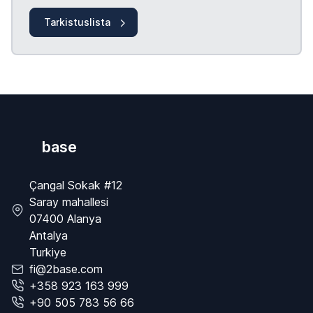
Tarkistuslista
base
Çangal Sokak #12
Saray mahallesi
07400 Alanya
Antalya
Turkiye
fi@2base.com
+358 923 163 999
+90 505 783 56 66