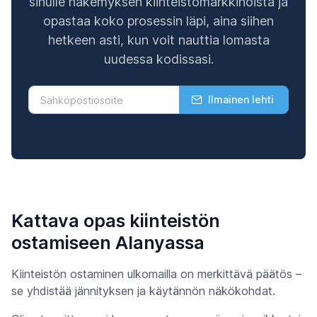
sinulle näkemyksen kiinteistömarkkinoista ja
opastaa koko prosessin läpi, aina siihen
hetkeen asti, kun voit nauttia lomasta
uudessa kodissasi.
Ilmainen lehti
Kattava opas kiinteistön
ostamiseen Alanyassa
Kiinteistön ostaminen ulkomailla on merkittävä päätös –
se yhdistää jännityksen ja käytännön näkökohdat.