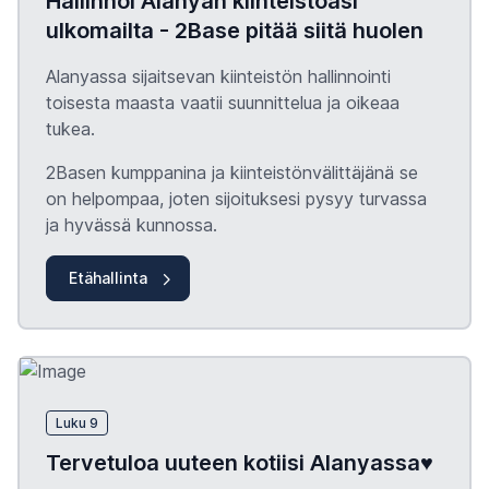
Hallinnoi Alanyan kiinteistöäsi
ulkomailta - 2Base pitää siitä huolen
Alanyassa sijaitsevan kiinteistön hallinnointi
toisesta maasta vaatii suunnittelua ja oikeaa
tukea.
2Basen kumppanina ja kiinteistönvälittäjänä se
on helpompaa, joten sijoituksesi pysyy turvassa
ja hyvässä kunnossa.
Etähallinta
Luku 9
Tervetuloa uuteen kotiisi Alanyassa♥️