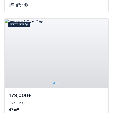
1
1
1
अलान्या ओबा
179,000€
Oxo Oba
47 m²