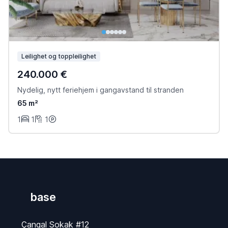
Leilighet og toppleilighet
240.000 €
Nydelig, nytt feriehjem i gangavstand til stranden
65 m²
1
1
1
base
Çangal Sokak #12