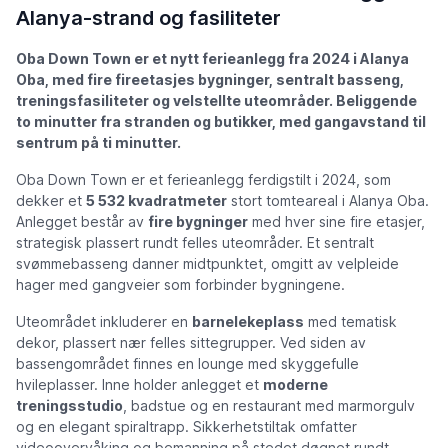
Alanya-strand og fasiliteter
Oba Down Town er et nytt ferieanlegg fra 2024 i Alanya
Oba, med fire fireetasjes bygninger, sentralt basseng,
treningsfasiliteter og velstellte uteområder. Beliggende
to minutter fra stranden og butikker, med gangavstand til
sentrum på ti minutter.
Oba Down Town er et ferieanlegg ferdigstilt i 2024, som
dekker et
5 532 kvadratmeter
stort tomteareal i Alanya Oba.
Anlegget består av
fire bygninger
med hver sine fire etasjer,
strategisk plassert rundt felles uteområder. Et
sentralt
svømmebasseng
danner midtpunktet, omgitt av velpleide
hager med gangveier som forbinder bygningene.
Uteområdet inkluderer en
barnelekeplass
med tematisk
dekor, plassert nær felles sittegrupper. Ved siden av
bassengområdet finnes en lounge med skyggefulle
hvileplasser. Inne holder anlegget et
moderne
treningsstudio
, badstue og en restaurant med marmorgulv
og en elegant spiraltrapp. Sikkerhetstiltak omfatter
videoovervåking og bemanning på stedet døgnet rundt.