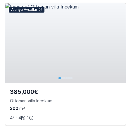
Alanya Avsallar
385,000€
Ottoman villa Incekum
300 m²
4
4
1