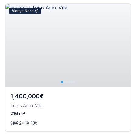
Alanya Nord
1,400,000€
Torus Apex Villa
216 m²
8
2+
1