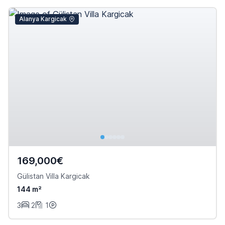
Alanya Kargicak
169,000€
Gülistan Villa Kargicak
144 m²
3
2
1