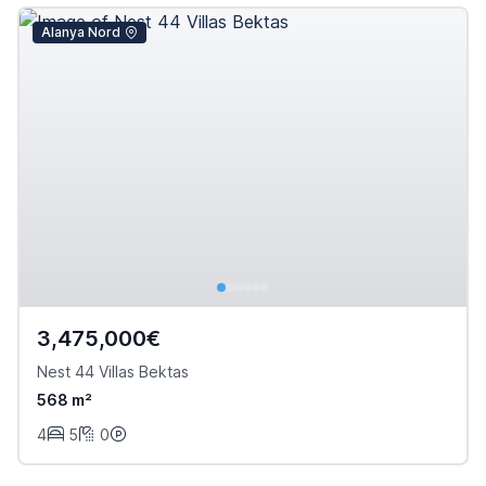
Alanya Nord
3,475,000€
Nest 44 Villas Bektas
568 m²
4
5
0