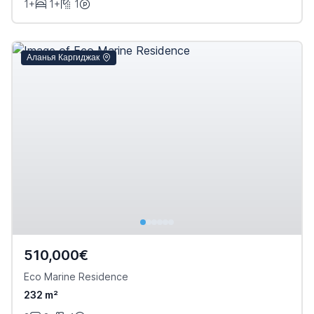
1+
1+
1
Аланья Каргиджак
510,000€
Eco Marine Residence
232 m²