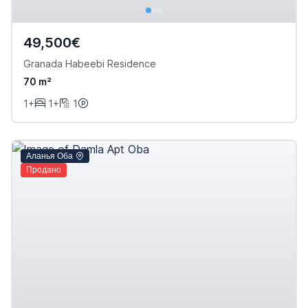
49,500€
Granada Habeebi Residence
70 m²
1+
1+
1
Аланья Оба
Продано