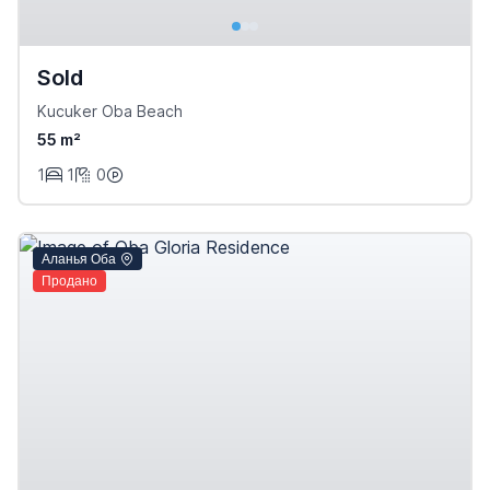
Sold
Kucuker Oba Beach
55 m²
1
1
0
Аланья Оба
Продано