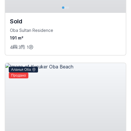
Sold
Oba Sultan Residence
191 m²
4
3
1
Аланья Оба
Продано