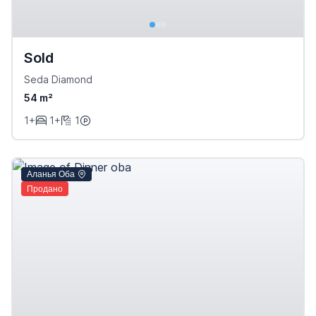
Sold
Seda Diamond
54 m²
1+
1+
1
Аланья Оба
Продано