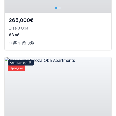
265,000€
Elize 3 Oba
68 m²
1+
1+
0
Аланья Оба
Продано