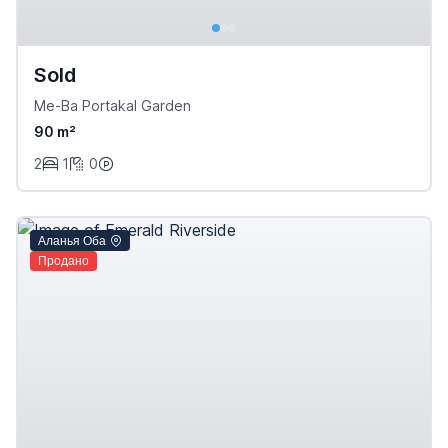
Sold
Me-Ba Portakal Garden
90 m²
2
1
0
Аланья Оба
Продано