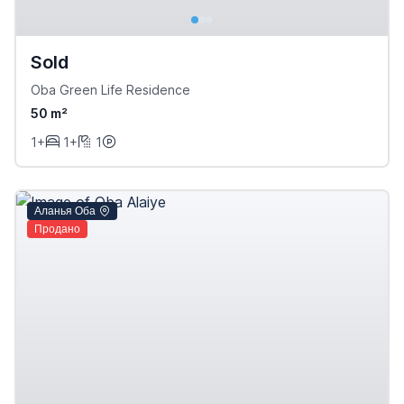
Sold
Oba Green Life Residence
50 m²
1+
1+
1
Аланья Оба
Продано