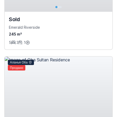
Sold
Emerald Riverside
245 m²
5
3
1
Аланья Оба
Продано