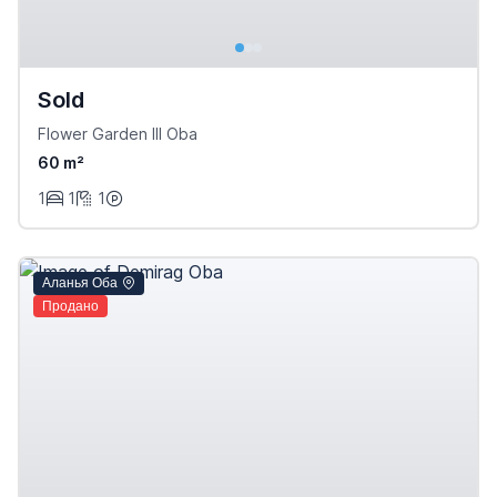
Sold
Flower Garden III Oba
60 m²
1
1
1
Аланья Оба
Продано