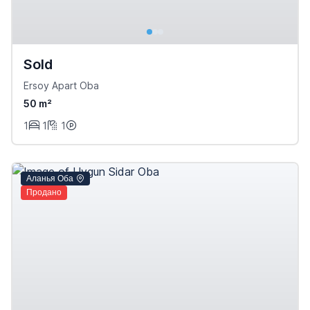
Sold
Ersoy Apart Oba
50 m²
1
1
1
Аланья Оба
Продано