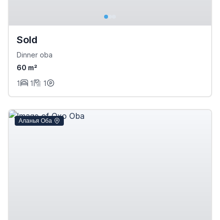
Sold
Dinner oba
60 m²
1
1
1
Аланья Оба