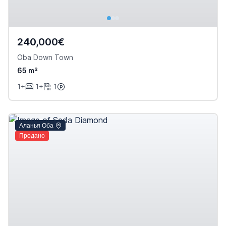
240,000€
Oba Down Town
65 m²
1+
1+
1
Аланья Оба
Продано