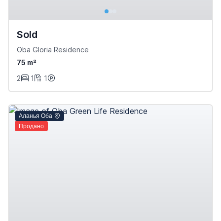
Sold
Oba Gloria Residence
75 m²
2
1
1
Аланья Оба
Продано