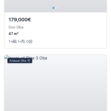
179,000€
Oxo Oba
47 m²
1+
1+
0
Аланья Оба