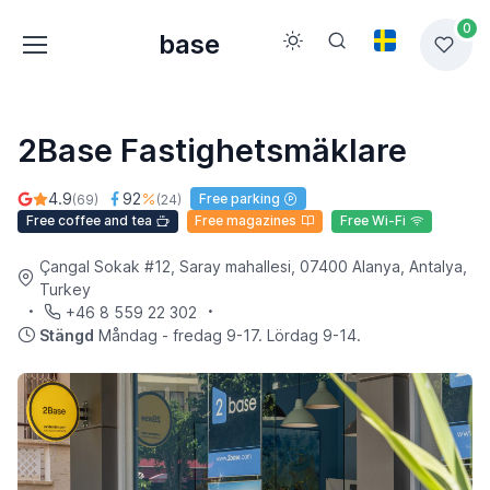
0
base
2Base Fastighetsmäklare
4.9
92
Free parking
(69)
(24)
Free coffee and tea
Free magazines
Free Wi-Fi
Çangal Sokak #12, Saray mahallesi, 07400 Alanya, Antalya,
Turkey
+46 8 559 22 302
Stängd
Måndag - fredag 9-17. Lördag 9-14.