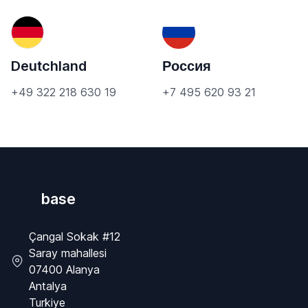
Deutchland
Россия
+49 322 218 630 19
+7 495 620 93 21
base
Çangal Sokak #12
Saray mahallesi
07400 Alanya
Antalya
Turkiye