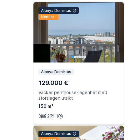
Alanya Demirtas
Nedsatt
Alanya Demirtas
129.000 €
Vacker penthouse-lägenhet med
storslagen utsikt
150 m²
3
2
1
Alanya Demirtas