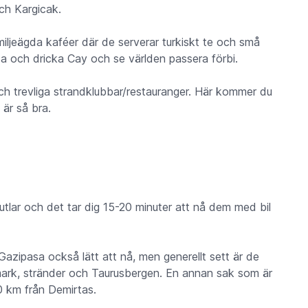
h Kargicak.
miljeägda kaféer där de serverar turkiskt te och små
tta och dricka Cay och se världen passera förbi.
h trevliga strandklubbar/restauranger. Här kommer du
är så bra.
lar och det tar dig 15-20 minuter att nå dem med bil
zipasa också lätt att nå, men generellt sett är de
ark, stränder och Taurusbergen. En annan sak som är
20 km från Demirtas.