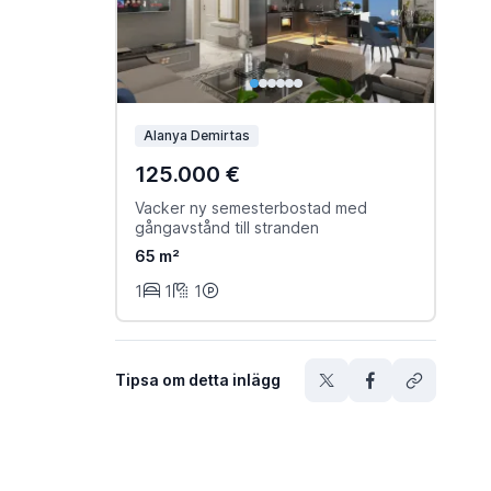
Alanya Demirtas
125.000 €
Vacker ny semesterbostad med
gångavstånd till stranden
65 m²
1
1
1
Tipsa om detta inlägg