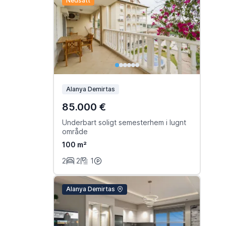
Nedsatt
Alanya Demirtas
85.000 €
Underbart soligt semesterhem i lugnt
område
100 m²
2
2
1
Alanya Demirtas