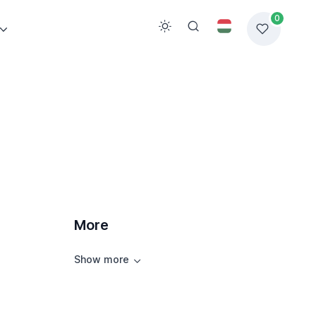
0
More