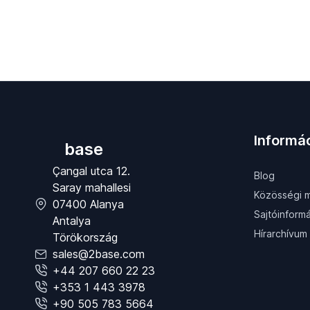
Informá
base
Çangal utca 12.
Blog
Saray mahallesi
Közösségi m
07400 Alanya
Sajtóinform
Antalya
Hírarchívum
Törökország
sales@2base.com
+44 207 660 22 23
+353 1 443 3978
+90 505 783 5664