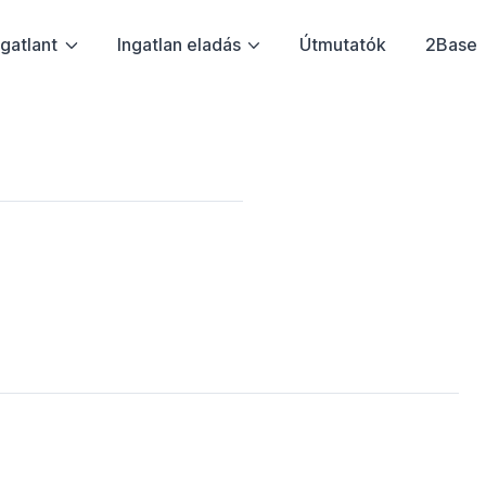
ngatlant
Ingatlan eladás
Útmutatók
2Base