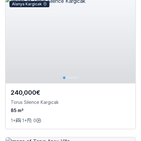
Alanya Kargicak
240,000€
Torus Silence Kargicak
85 m²
1+
1+
0