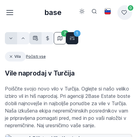
0
base
7
1
Vila
Počisti vse
Vile naprodaj v Turčija
Poiščite svojo novo vilo v Turčija. Oglejte si našo veliko
izbiro vil in hiš naprodaj. Pri agenciji 2Base Estate boste
dobili najnovejše in najboljše ponudbe za vile v Turčija.
Naša izkušena ekipa nepremičninskih posrednikov vam
je pripravljena pomagati pred, med in po vaši naložbi v
nepremičnine. Naj uresničimo vaše sanje.