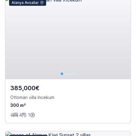
Alanya Avsallar
385,000€
Ottoman villa Incekum
300 m²
4
4
1