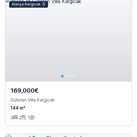
Alanya Kargicak
169,000€
Gülistan Villa Kargicak
144 m²
3
2
1