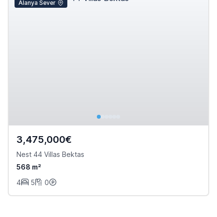
Alanya Sever
3,475,000€
Nest 44 Villas Bektas
568 m²
4
5
0