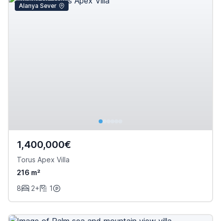
Alanya Sever
1,400,000€
Torus Apex Villa
216 m²
8
2+
1