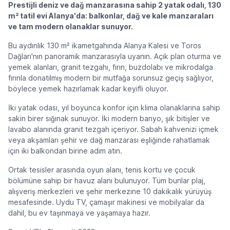
Prestijli deniz ve dağ manzarasına sahip 2 yatak odalı, 130
m² tatil evi Alanya'da: balkonlar, dağ ve kale manzaraları
ve tam modern olanaklar sunuyor.
Bu aydınlık 130 m² ikametgahında Alanya Kalesi ve Toros
Dağları'nın panoramik manzarasıyla uyanın. Açık plan oturma ve
yemek alanları, granit tezgahı, fırın, buzdolabı ve mikrodalga
fırınla donatılmış modern bir mutfağa sorunsuz geçiş sağlıyor,
böylece yemek hazırlamak kadar keyifli oluyor.
İki yatak odası, yıl boyunca konfor için klima olanaklarına sahip
sakin birer sığınak sunuyor. İki modern banyo, şık bitişler ve
lavabo alanında granit tezgah içeriyor. Sabah kahvenizi içmek
veya akşamları şehir ve dağ manzarası eşliğinde rahatlamak
için iki balkondan birine adım atın.
Ortak tesisler arasında oyun alanı, tenis kortu ve çocuk
bölümüne sahip bir havuz alanı bulunuyor. Tüm bunlar plaj,
alışveriş merkezleri ve şehir merkezine 10 dakikalık yürüyüş
mesafesinde. Uydu TV, çamaşır makinesi ve mobilyalar da
dahil, bu ev taşınmaya ve yaşamaya hazır.