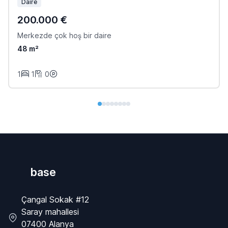
Daire
200.000 €
Merkezde çok hoş bir daire
48 m²
1
1
0
base
Çangal Sokak #12
Saray mahallesi
07400 Alanya