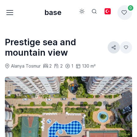
0
base
Prestige sea and
mountain view
Alanya Tosmur
2
2
1
130 m²