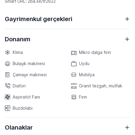
Smart URL: 2ba.se/tr2622
Gayrimenkul gerçekleri
Donanım
Klima
Mikro dalga fırın
Bulaşık makinesi
Uydu
Çamaşır makinesi
Mobilya
Diafon
Granit tezgah, mutfak
Aspiratöt Fanı
Fırın
Buzdolabı
Olanaklar