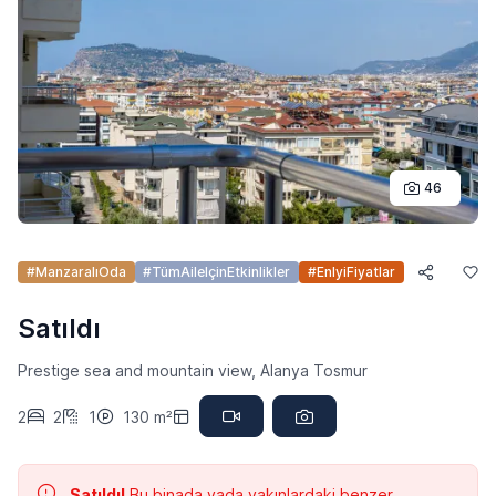
46
#ManzaralıOda
#TümAileIçinEtkinlikler
#EnIyiFiyatlar
Satıldı
Prestige sea and mountain view, Alanya Tosmur
2
2
1
130 m²
Satıldı!
Bu binada yada yakınlardaki benzer