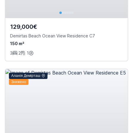
129,000€
Demirtas Beach Ocean View Residence C7
150 m²
3
2
1
Аланія Демірташ
Знижено