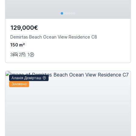
129,000€
Demirtas Beach Ocean View Residence C8
150 m²
3
2
1
Аланія Демірташ
Знижено