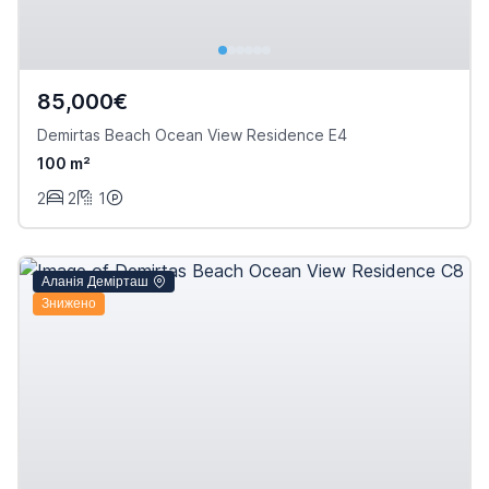
85,000€
Demirtas Beach Ocean View Residence E4
100 m²
2
2
1
Аланія Демірташ
Знижено