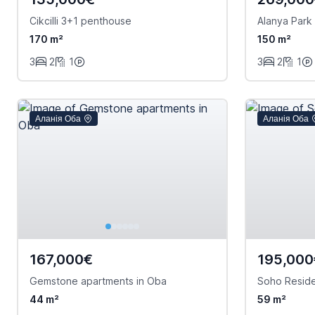
Cikcilli 3+1 penthouse
Alanya Park
170 m²
150 m²
3
2
1
3
2
1
Аланія Оба
Аланія Оба
167,000€
195,000
Gemstone apartments in Oba
Soho Resid
44 m²
59 m²