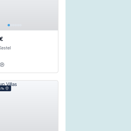
€
estel
ель