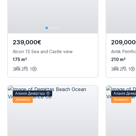
239,000€
209,00
Alcon 15 Sea and Castle view
Antik Penth
175 m²
210 m²
3
2
1
3
2
1
Аланія Демірташ
Аланія Демі
Знижено
Знижено