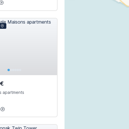
0€
s apartments
0