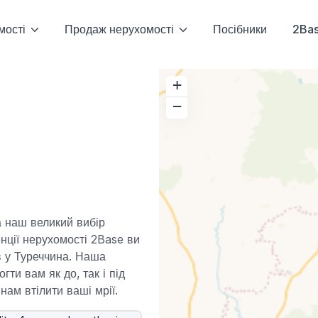
мості
Продаж нерухомості
Посібники
2Ba
+
−
а наш великий вибір
енції нерухомості 2Base ви
в у Туреччина. Наша
ти вам як до, так і під
нам втілити ваші мрії.