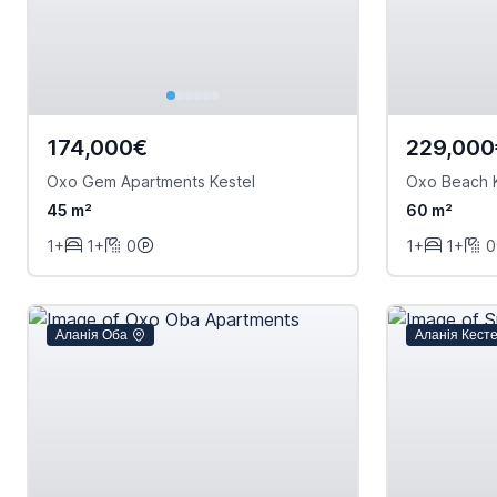
174,000€
229,000
Oxo Gem Apartments Kestel
Oxo Beach K
45 m²
60 m²
1+
1+
0
1+
1+
0
Аланія Оба
Аланія Кест