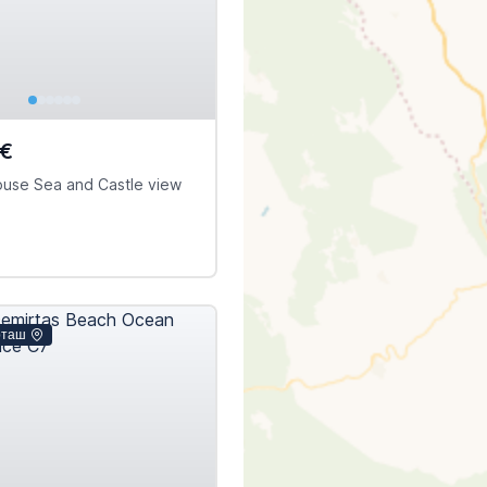
0€
ouse Sea and Castle view
рташ