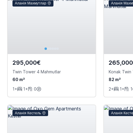
Аланія Махмутлар
Аланія Махм
295,000€
265,00
Twin Tower 4 Mahmutlar
Konak Twin
60 m²
82 m²
1+
1+
0
2+
1+
1
Аланія Кестель
Аланія Кест