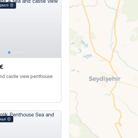
джилі
€
 and castle view penthouse
анья