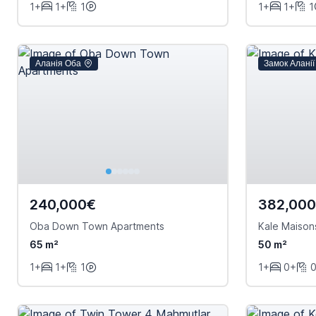
1+
1+
1
1+
1+
1
Аланія Оба
Замок Аланії
240,000€
382,00
Oba Down Town Apartments
Kale Maison
65 m²
50 m²
1+
1+
1
1+
0+