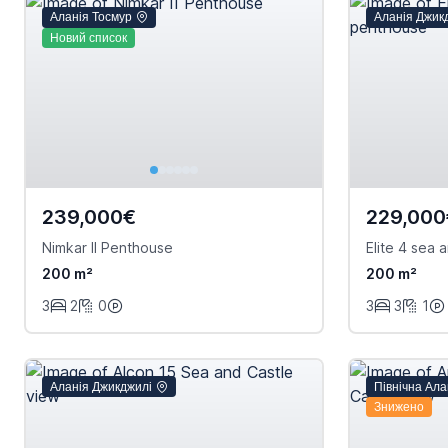
Аланія Тосмур
Аланія Джик
Новий список
239,000€
229,000
Nimkar II Penthouse
Elite 4 sea
200 m²
200 m²
3
2
0
3
3
1
Аланія Джикджилі
Північна Ал
Знижено