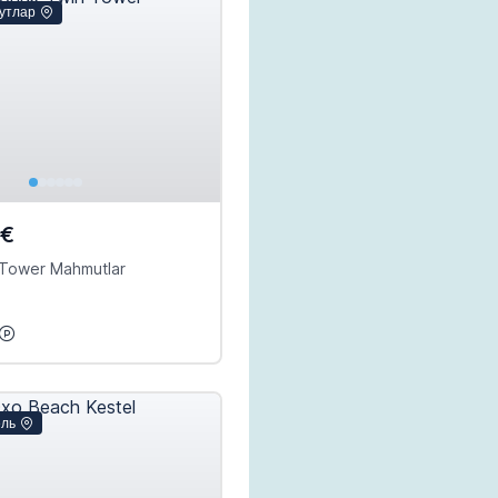
утлар
0€
 Tower Mahmutlar
ель