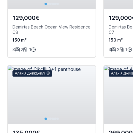
129,000€
129,000
Demirtas Beach Ocean View Residence
Demirtas B
C8
C7
150 m²
150 m²
3
2
1
3
2
1
Аланія Джикджилі
Аланія Джик
135,000€
269,00