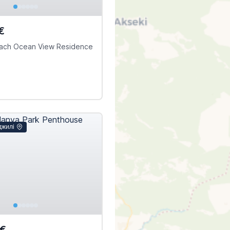
€
each Ocean View Residence
джилі
0€