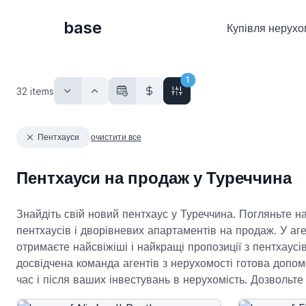
base
Купівля нерухо
1
32
items
Пентхауси
очистити все
Пентхауси на продаж у Туреччина
Знайдіть свій новий пентхаус у Туреччина. Погляньте н
пентхаусів і дворівневих апартаментів на продаж. У аг
отримаєте найсвіжіші і найкращі пропозиції з пентхаусі
досвідчена команда агентів з нерухомості готова допомог
час і після ваших інвестувань в нерухомість. Дозвольте 