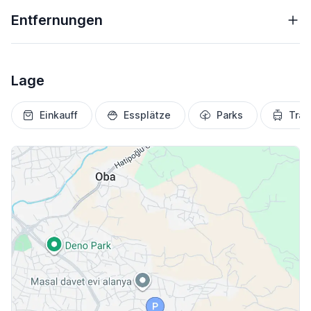
Entfernungen
Lage
Einkauff
Essplätze
Parks
Tran