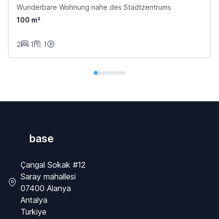
Wunderbare Wohnung nahe des Stadtzentrums
100 m²
2
1
1
base
Çangal Sokak #12
Saray mahallesi
07400 Alanya
Antalya
Turkiye