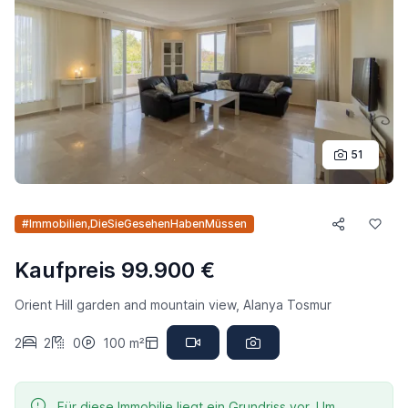
51
#Immobilien,DieSieGesehenHabenMüssen
Kaufpreis 99.900 €
Orient Hill garden and mountain view, Alanya Tosmur
2
2
0
100 m²
Für diese Immobilie liegt ein Grundriss vor. Um