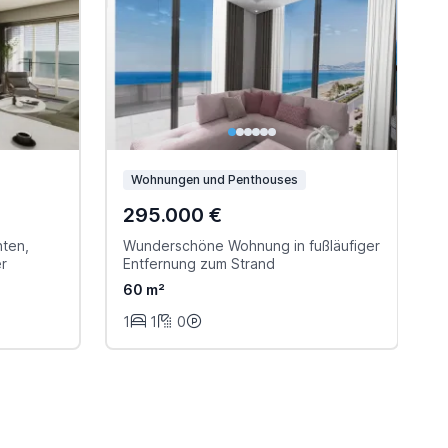
Wohnungen und Penthouses
295.000 €
nten,
Wunderschöne Wohnung in fußläufiger
L
er
Entfernung zum Strand
p
60 m²
1
1
0