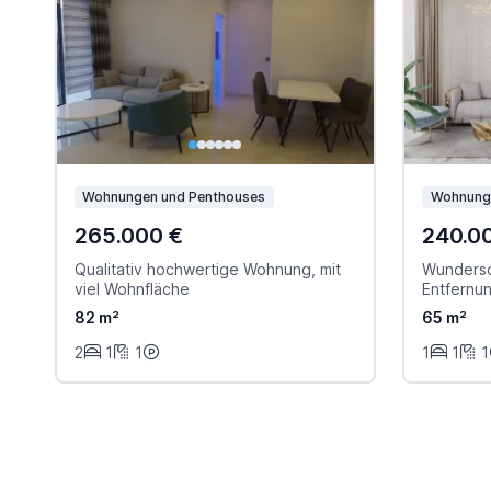
Wohnungen und Penthouses
Wohnung
265.000 €
240.0
Qualitativ hochwertige Wohnung, mit
Wundersc
viel Wohnfläche
Entfernu
82 m²
65 m²
2
1
1
1
1
1