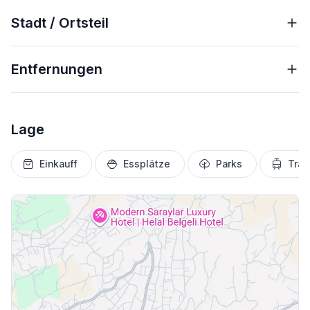
Stadt / Ortsteil
Entfernungen
Lage
Einkauff
Essplätze
Parks
Tran