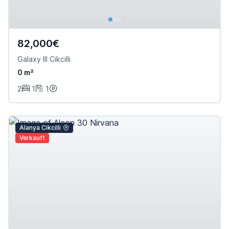
82,000€
Galaxy III Cikcilli
0 m²
2
1
1
Alanya Cikcilli
Verkauft