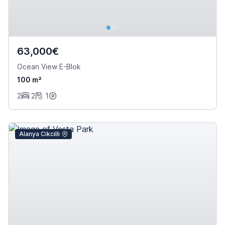
63,000€
Ocean View E-Blok
100 m²
2
2
1
Alanya Cikcilli