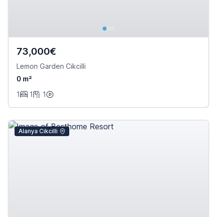
73,000€
Lemon Garden Cikcilli
0 m²
1
1
1
Alanya Cikcilli