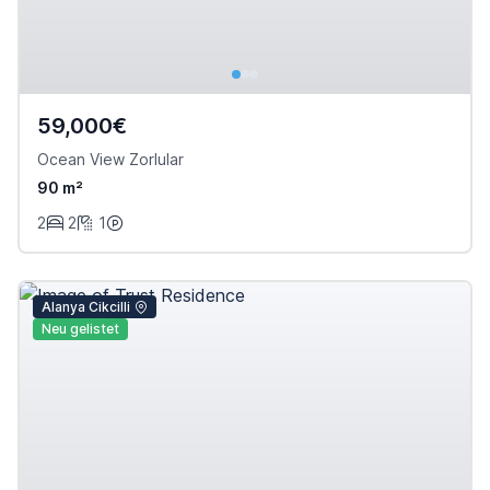
59,000€
Ocean View Zorlular
90 m²
2
2
1
Alanya Cikcilli
Neu gelistet