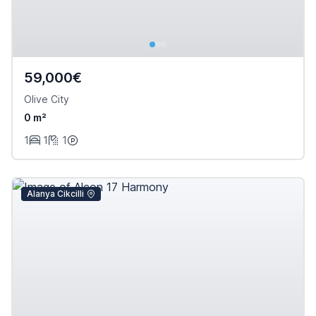
59,000€
Olive City
0 m²
1
1
1
Alanya Cikcilli