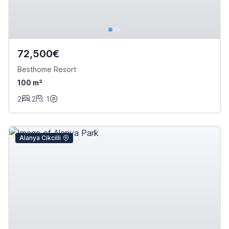
72,500€
Besthome Resort
100 m²
2
2
1
Alanya Cikcilli