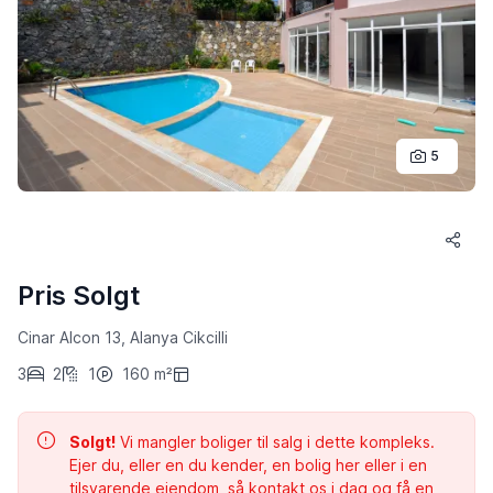
5
Pris Solgt
Cinar Alcon 13, Alanya Cikcilli
3
2
1
160 m²
Solgt!
Vi mangler boliger til salg i dette kompleks.
Ejer du, eller en du kender, en bolig her eller i en
tilsvarende ejendom, så kontakt os i dag og få en