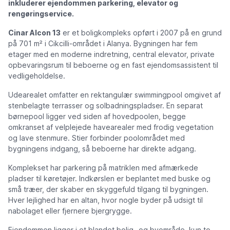
inkluderer ejendommen parkering, elevator og
rengøringservice.
Cinar Alcon 13
er et boligkompleks opført i 2007 på en grund
på 701 m² i Cikcilli-området i Alanya. Bygningen har fem
etager med en moderne indretning, central elevator, private
opbevaringsrum til beboerne og en fast ejendomsassistent til
vedligeholdelse.
Udearealet omfatter en rektangulær swimmingpool omgivet af
stenbelagte terrasser og solbadningspladser. En separat
børnepool ligger ved siden af hovedpoolen, begge
omkranset af velplejede havearealer med frodig vegetation
og lave stenmure. Stier forbinder poolområdet med
bygningens indgang, så beboerne har direkte adgang.
Komplekset har parkering på matriklen med afmærkede
pladser til køretøjer. Indkørslen er beplantet med buske og
små træer, der skaber en skyggefuld tilgang til bygningen.
Hver lejlighed har en altan, hvor nogle byder på udsigt til
nabolaget eller fjernere bjergrygge.
Ejendommen ligger i et blandet bolig- og byområde, kun to