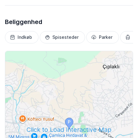
Beliggenhed
Indkøb
Spisesteder
Parker
Tr
Click to Load Interactive Map