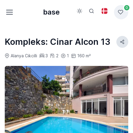
0
base
Kompleks: Cinar Alcon 13
Alanya Cikcilli
3
2
1
160 m²