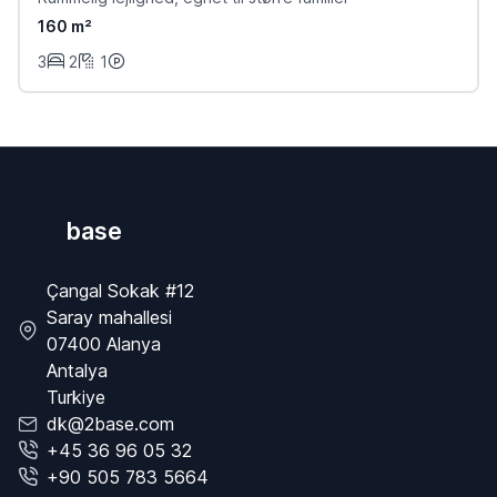
160 m²
3
2
1
base
Çangal Sokak #12
Saray mahallesi
07400 Alanya
Antalya
Turkiye
dk@2base.com
+45 36 96 05 32
+90 505 783 5664