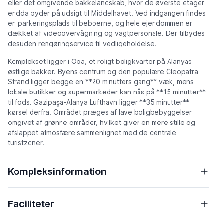
eller det omgivende bakkelandskab, hvor de øverste etager
endda byder på udsigt til Middelhavet. Ved indgangen findes
en parkeringsplads til beboerne, og hele ejendommen er
dækket af videoovervågning og vagtpersonale. Der tilbydes
desuden rengøringservice til vedligeholdelse.
Komplekset ligger i Oba, et roligt boligkvarter på Alanyas
østlige bakker. Byens centrum og den populære Cleopatra
Strand ligger begge en **20 minutters gang** væk, mens
lokale butikker og supermarkeder kan nås på **15 minutter**
til fods. Gazipaşa-Alanya Lufthavn ligger **35 minutter**
kørsel derfra. Området præges af lave boligbebyggelser
omgivet af grønne områder, hvilket giver en mere stille og
afslappet atmosfære sammenlignet med de centrale
turistzoner.
Kompleksinformation
Faciliteter