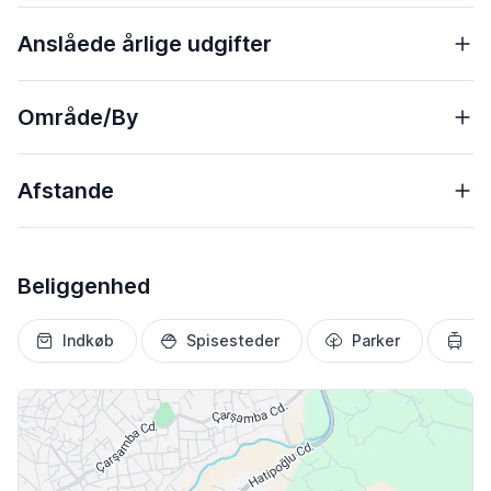
Anslåede årlige udgifter
Område/By
Afstande
Beliggenhed
Indkøb
Spisesteder
Parker
Tr