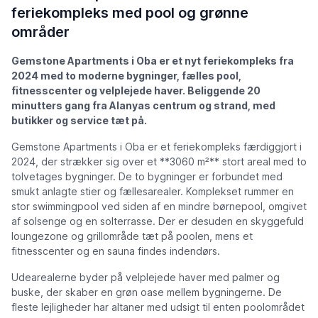
feriekompleks med pool og grønne
områder
Gemstone Apartments i Oba er et nyt feriekompleks fra
2024 med to moderne bygninger, fælles pool,
fitnesscenter og velplejede haver. Beliggende 20
minutters gang fra Alanyas centrum og strand, med
butikker og service tæt på.
Gemstone Apartments i Oba er et feriekompleks færdiggjort i
2024, der strækker sig over et **3060 m²** stort areal med to
tolvetages bygninger. De to bygninger er forbundet med
smukt anlagte stier og fællesarealer. Komplekset rummer en
stor swimmingpool ved siden af en mindre børnepool, omgivet
af solsenge og en solterrasse. Der er desuden en skyggefuld
loungezone og grillområde tæt på poolen, mens et
fitnesscenter og en sauna findes indendørs.
Udearealerne byder på velplejede haver med palmer og
buske, der skaber en grøn oase mellem bygningerne. De
fleste lejligheder har altaner med udsigt til enten poolområdet