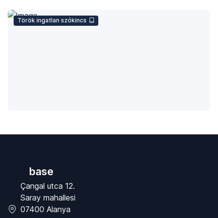
Török ingatlan szókincs
base
Çangal utca 12.
Saray mahallesi
07400 Alanya