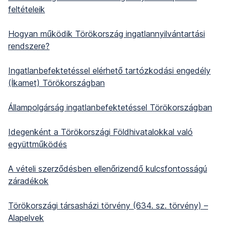
feltételeik
Hogyan működik Törökország ingatlannyilvántartási
rendszere?
Ingatlanbefektetéssel elérhető tartózkodási engedély
(İkamet) Törökországban
Állampolgárság ingatlanbefektetéssel Törökországban
Idegenként a Törökországi Földhivatalokkal való
együttműködés
A vételi szerződésben ellenőrizendő kulcsfontosságú
záradékok
Törökországi társasházi törvény (634. sz. törvény) –
Alapelvek