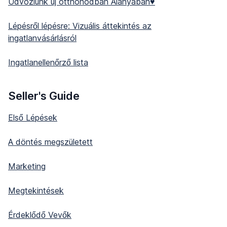
Üdvözlünk új otthonodban Alanyában♥️
Lépésről lépésre: Vizuális áttekintés az
ingatlanvásárlásról
Ingatlanellenőrző lista
Seller's Guide
Első Lépések
A döntés megszületett
Marketing
Megtekintések
Érdeklődő Vevők