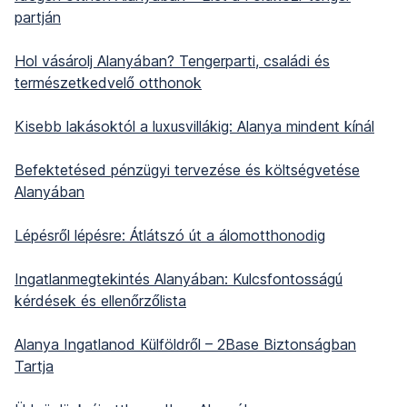
partján
Hol vásárolj Alanyában? Tengerparti, családi és
természetkedvelő otthonok
Kisebb lakásoktól a luxusvillákig: Alanya mindent kínál
Befektetésed pénzügyi tervezése és költségvetése
Alanyában
Lépésről lépésre: Átlátszó út a álomotthonodig
Ingatlanmegtekintés Alanyában: Kulcsfontosságú
kérdések és ellenőrzőlista
Alanya Ingatlanod Külföldről – 2Base Biztonságban
Tartja