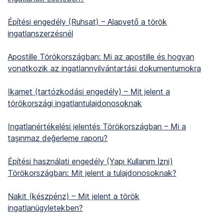
Építési engedély (Ruhsat) – Alapvető a török
ingatlanszerzésnél
Apostille Törökországban: Mi az apostille és hogyan
vonatkozik az ingatlannyilvántartási dokumentumokra
Ikamet (tartózkodási engedély) – Mit jelent a
törökországi ingatlantulajdonosoknak
Ingatlanértékelési jelentés Törökországban – Mi a
taşınmaz değerleme raporu?
Építési használati engedély (Yapı Kullanım İzni)
Törökországban: Mit jelent a tulajdonosoknak?
Nakit (készpénz) – Mit jelent a török
ingatlanügyletekben?