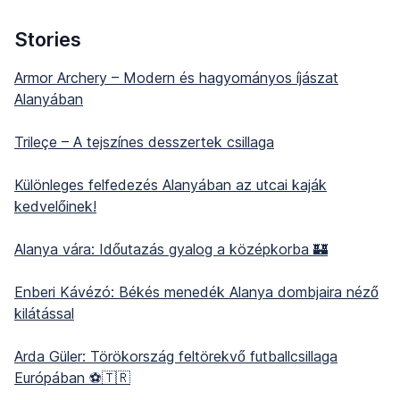
Stories
Armor Archery – Modern és hagyományos íjászat
Alanyában
Trileçe – A tejszínes desszertek csillaga
Különleges felfedezés Alanyában az utcai kaják
kedvelőinek!
Alanya vára: Időutazás gyalog a középkorba 🏰
Enberi Kávézó: Békés menedék Alanya dombjaira néző
kilátással
Arda Güler: Törökország feltörekvő futballcsillaga
Európában ⚽🇹🇷