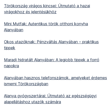
Törökország virágos kincsei: Útmutató a hazai
virágokhoz és jelentésükhöz
Mini Mutfak: Autentikus török otthoni konyha
Alanyában
Okos utazóknak: Pénzváltás Alanyában – praktikus
tippek
Maradj hidratált Alanyában: A legjobb tippek a forró
napokra
Alanyában hasznos telefonszámok, amelyeket érdemes
ismerni Törökországban
Alanya gyógyszertárai: Útmutató az egészségügyi
alapellátáshoz utazók számára