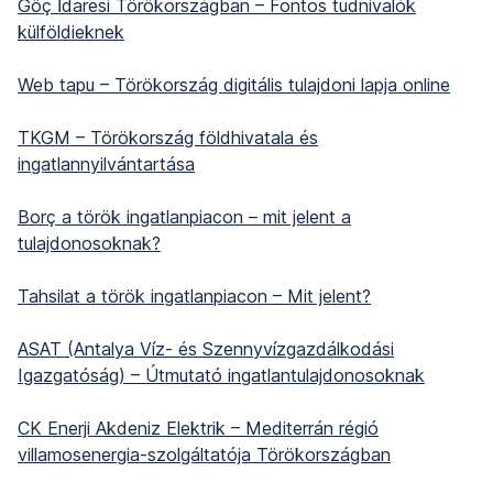
Göç İdaresi Törökországban – Fontos tudnivalók
külföldieknek
Web tapu – Törökország digitális tulajdoni lapja online
TKGM – Törökország földhivatala és
ingatlannyilvántartása
Borç a török ingatlanpiacon – mit jelent a
tulajdonosoknak?
Tahsilat a török ingatlanpiacon – Mit jelent?
ASAT (Antalya Víz- és Szennyvízgazdálkodási
Igazgatóság) – Útmutató ingatlantulajdonosoknak
CK Enerji Akdeniz Elektrik – Mediterrán régió
villamosenergia-szolgáltatója Törökországban