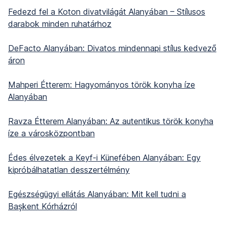
Fedezd fel a Koton divatvilágát Alanyában – Stílusos
darabok minden ruhatárhoz
DeFacto Alanyában: Divatos mindennapi stílus kedvező
áron
Mahperi Étterem: Hagyományos török konyha íze
Alanyában
Ravza Étterem Alanyában: Az autentikus török konyha
íze a városközpontban
Édes élvezetek a Keyf-i Künefében Alanyában: Egy
kipróbálhatatlan desszertélmény
Egészségügyi ellátás Alanyában: Mit kell tudni a
Başkent Kórházról