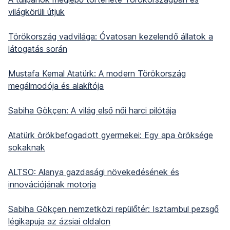
világkörüli útjuk
Törökország vadvilága: Óvatosan kezelendő állatok a
látogatás során
Mustafa Kemal Atatürk: A modern Törökország
megálmodója és alakítója
Sabiha Gökçen: A világ első női harci pilótája
Atatürk örökbefogadott gyermekei: Egy apa öröksége
sokaknak
ALTSO: Alanya gazdasági növekedésének és
innovációjának motorja
Sabiha Gökçen nemzetközi repülőtér: Isztambul pezsgő
légikapuja az ázsiai oldalon