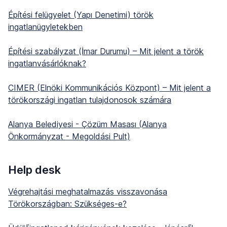
Építési felügyelet (Yapı Denetimi) török
ingatlanügyletekben
Építési szabályzat (İmar Durumu) – Mit jelent a török
ingatlanvásárlóknak?
CIMER (Elnöki Kommunikációs Központ) – Mit jelent a
törökországi ingatlan tulajdonosok számára
Alanya Belediyesi - Çözüm Masası (Alanya
Önkormányzat - Megoldási Pult)
Help desk
Végrehajtási meghatalmazás visszavonása
Törökországban: Szükséges-e?