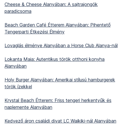
Cheese & Cheese Alanyában: A sajtrajongók
paradicsoma
Beach Garden Café Étterem Alanyában: Pihentető
Tengerparti Étkezési Élmény
Lovaglás élménye Alanyában a Horse Club Alanya-nál
Lokanta Maia: Autentikus török otthoni konyha
Alanyában
Holy Burger Alanyában: Amerikai stílusú hamburgerek
török ízekkel
Krystal Beach Étterem: Friss tengeri herkentyűk és
naplemente Alanyában
Kedvező áron családi divat LC Waikiki-nál Alanyában