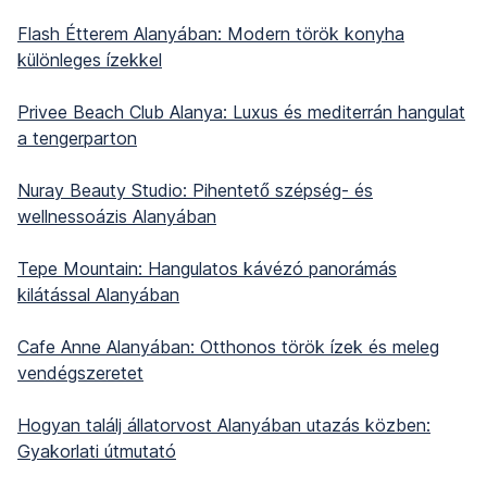
Flash Étterem Alanyában: Modern török konyha
különleges ízekkel
Privee Beach Club Alanya: Luxus és mediterrán hangulat
a tengerparton
Nuray Beauty Studio: Pihentető szépség- és
wellnessoázis Alanyában
Tepe Mountain: Hangulatos kávézó panorámás
kilátással Alanyában
Cafe Anne Alanyában: Otthonos török ízek és meleg
vendégszeretet
Hogyan találj állatorvost Alanyában utazás közben:
Gyakorlati útmutató