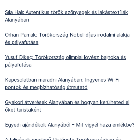
Sıla Halı: Autentikus török szőnyegek és lakástextíliák
Alanyában
Orhan Pamuk: Törökország Nobel-díjas irodalmi alakja
és pályafutása
Yusuf Dikeç: Törökország olimpiai lövész bajnoka és
pályafutása
Kapcsolatban maradni Alanyában: Ingyenes Wi-Fi
pontok és megbízhatóság útmutató
Gyakori átverések Alanyában és hogyan kerülheted el
őket turistaként
Egyedi ajándékok Alanyából – Mit vigyél haza emlékbe?
A tulipánok meglepő története Törökországban és