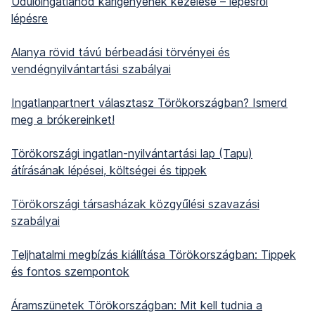
Üdülőingatlanod kárigényének kezelése – lépésről
lépésre
Alanya rövid távú bérbeadási törvényei és
vendégnyilvántartási szabályai
Ingatlanpartnert választasz Törökországban? Ismerd
meg a brókereinket!
Törökországi ingatlan-nyilvántartási lap (Tapu)
átírásának lépései, költségei és tippek
Törökországi társasházak közgyűlési szavazási
szabályai
Teljhatalmi megbízás kiállítása Törökországban: Tippek
és fontos szempontok
Áramszünetek Törökországban: Mit kell tudnia a