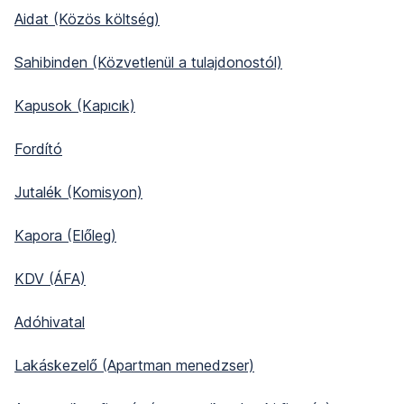
Aidat (Közös költség)
Sahibinden (Közvetlenül a tulajdonostól)
Kapusok (Kapıcık)
Fordító
Jutalék (Komisyon)
Kapora (Előleg)
KDV (ÁFA)
Adóhivatal
Lakáskezelő (Apartman menedzser)