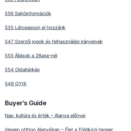
556 Sajtóinformációk
535 Látogasson el hozzánk
547 Szerzői jogok és felhasználási irányelvek
555 Állások a 2Base-nél
554 Oldaltérkép
549 GYIK
Buyer's Guide
Nap, kultúra és érték – Alanya előnyei
Idegen otthon Alanyában – Élet a Földközi-tenger