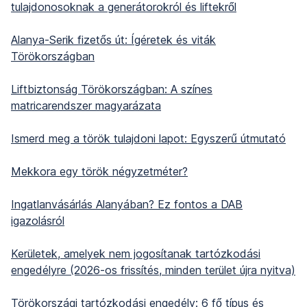
tulajdonosoknak a generátorokról és liftekről
Alanya-Serik fizetős út: Ígéretek és viták
Törökországban
Liftbiztonság Törökországban: A színes
matricarendszer magyarázata
Ismerd meg a török tulajdoni lapot: Egyszerű útmutató
Mekkora egy török négyzetméter?
Ingatlanvásárlás Alanyában? Ez fontos a DAB
igazolásról
Kerületek, amelyek nem jogosítanak tartózkodási
engedélyre (2026-os frissítés, minden terület újra nyitva)
Törökországi tartózkodási engedély: 6 fő típus és