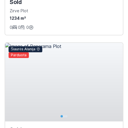
Sold
Zirve Plot
1234 m²
0
0
0
Šiaurės Alanija
Parduota