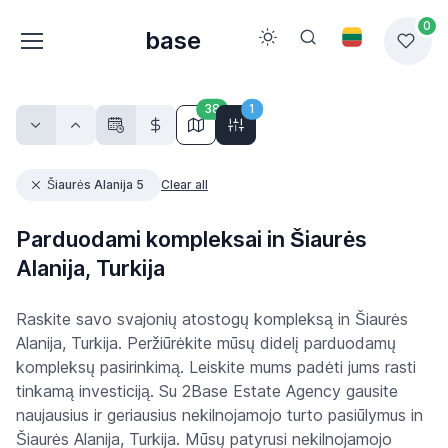
0
base
38
1
Šiaurės Alanija 5
Clear all
Parduodami kompleksai in Šiaurės
Alanija, Turkija
Raskite savo svajonių atostogų kompleksą in Šiaurės
Alanija, Turkija. Peržiūrėkite mūsų didelį parduodamų
kompleksų pasirinkimą. Leiskite mums padėti jums rasti
tinkamą investiciją. Su 2Base Estate Agency gausite
naujausius ir geriausius nekilnojamojo turto pasiūlymus in
Šiaurės Alanija, Turkija. Mūsų patyrusi nekilnojamojo