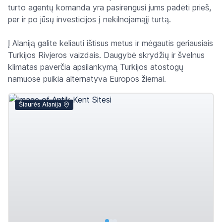
turto agentų komanda yra pasirengusi jums padėti prieš,
per ir po jūsų investicijos į nekilnojamąjį turtą.
Į Alaniją galite keliauti ištisus metus ir mėgautis geriausiais
Turkijos Rivjeros vaizdais. Daugybė skrydžių ir švelnus
klimatas paverčia apsilankymą Turkijos atostogų
namuose puikia alternatyva Europos žiemai.
Šiaurės Alanija