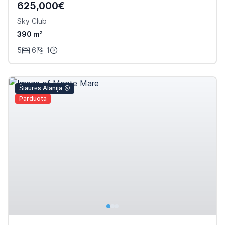
625,000€
Sky Club
390 m²
5
6
1
Šiaurės Alanija
Parduota