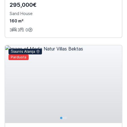
295,000€
Sand House
160 m²
3
3
0
Šiaurės Alanija
Parduota