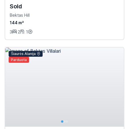
Sold
Bektas Hill
144 m²
3
2
1
Šiaurės Alanija
Parduota