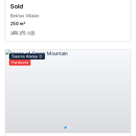
Sold
Bektas Villalari
250 m²
3
3
0
Šiaurės Alanija
Parduota