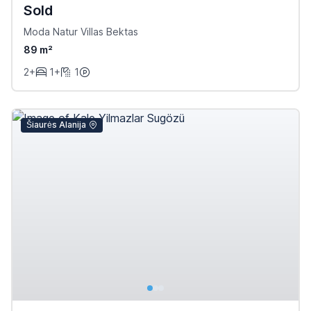
Sold
Moda Natur Villas Bektas
89 m²
2+
1+
1
Šiaurės Alanija