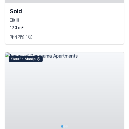
Sold
Elit III
170 m²
3
2
1
Šiaurės Alanija