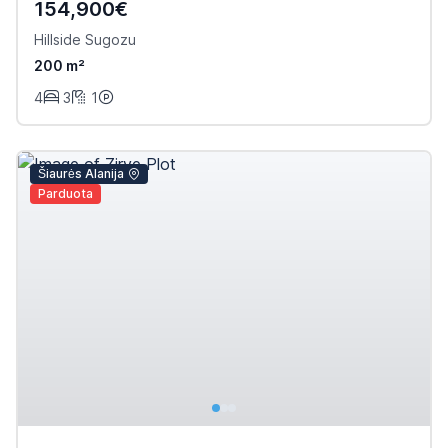
154,900€
Hillside Sugozu
200 m²
4
3
1
Šiaurės Alanija
Parduota