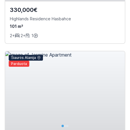
330,000€
Highlands Residence Hasbahce
101 m²
2+
2+
1
Šiaurės Alanija
Parduota