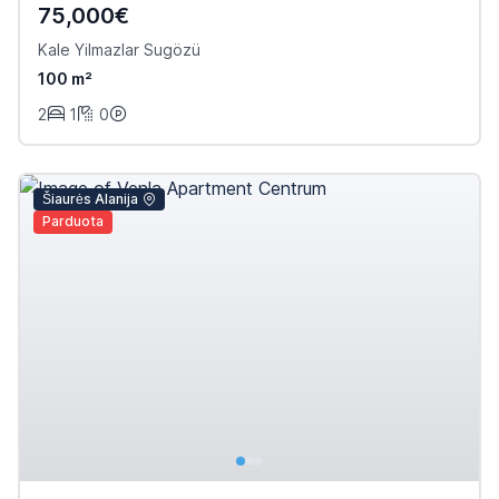
75,000€
Kale Yilmazlar Sugözü
100 m²
2
1
0
Šiaurės Alanija
Parduota