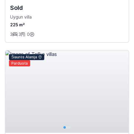
Sold
Uygun villa
225 m²
3
3
0
Šiaurės Alanija
Parduota