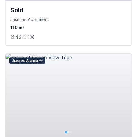
Sold
Jasmine Apartment
110 m²
2
2
1
Šiaurės Alanija