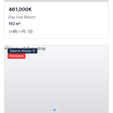
461,000€
Day One Resort
162 m²
3+
1+
1
Šiaurės Alanija
Parduota