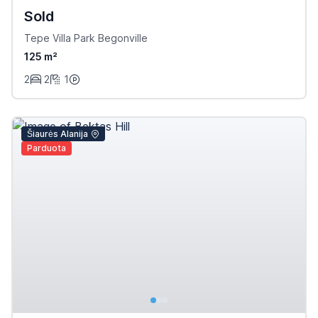
Sold
Tepe Villa Park Begonville
125 m²
2
2
1
Šiaurės Alanija
Parduota