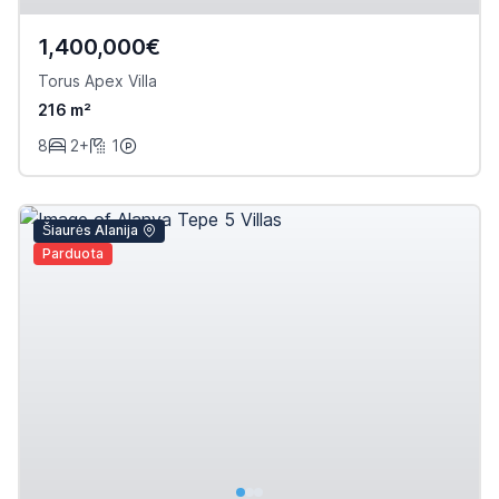
1,400,000€
Torus Apex Villa
216 m²
8
2+
1
Šiaurės Alanija
Parduota