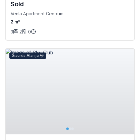
Sold
Venla Apartment Centrum
2 m²
3
2
0
Šiaurės Alanija