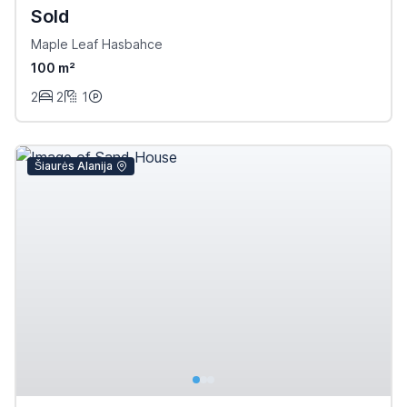
Sold
Maple Leaf Hasbahce
100 m²
2
2
1
Šiaurės Alanija