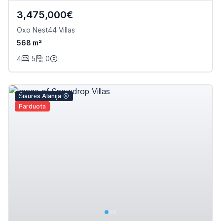
3,475,000€
Oxo Nest44 Villas
568 m²
4
5
0
Šiaurės Alanija
Parduota