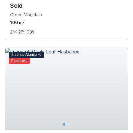
Sold
Green Mountain
100 m²
2
2
0
Šiaurės Alanija
Parduota