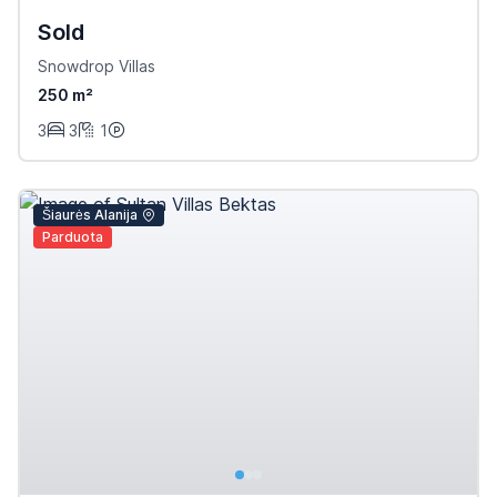
Sold
Snowdrop Villas
250 m²
3
3
1
Šiaurės Alanija
Parduota