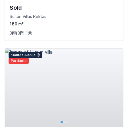
Sold
Sultan Villas Bektas
180 m²
3
3
1
Šiaurės Alanija
Parduota