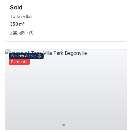
Sold
Tofko villas
350 m²
4
3
1
Šiaurės Alanija
Parduota