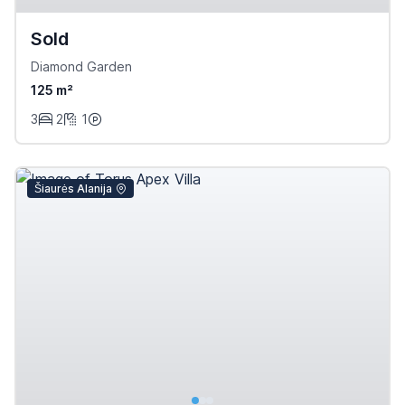
Sold
Diamond Garden
125 m²
3
2
1
Šiaurės Alanija