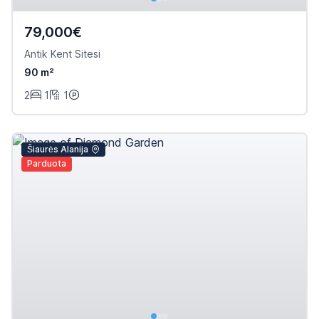
79,000€
Antik Kent Sitesi
90 m²
2
1
1
Šiaurės Alanija
Parduota