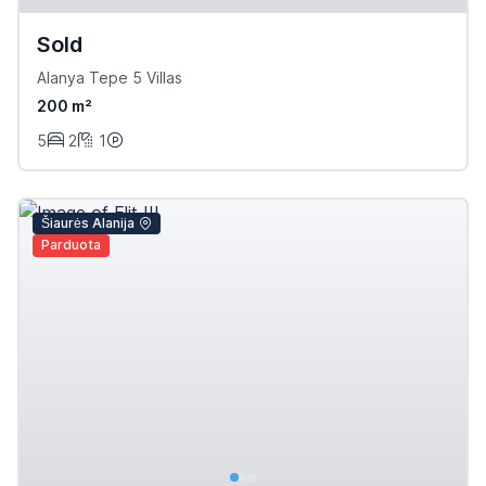
Sold
Alanya Tepe 5 Villas
200 m²
5
2
1
Šiaurės Alanija
Parduota