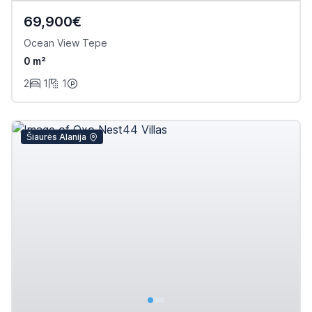
69,900€
Ocean View Tepe
0 m²
2
1
1
Šiaurės Alanija