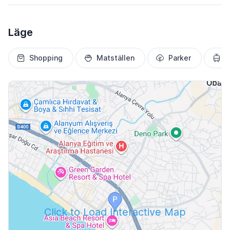
Läge
Shopping
Matställen
Parker
T
Click to Load Interactive Map