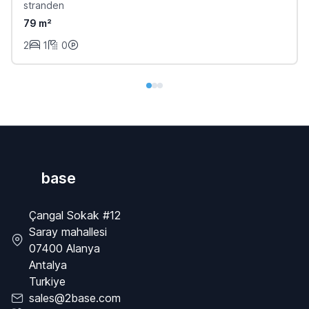
stranden
79 m²
2
1
0
base
Çangal Sokak #12
Saray mahallesi
07400 Alanya
Antalya
Turkiye
sales@2base.com