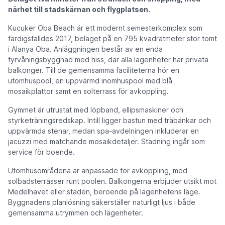
närhet till stadskärnan och flygplatsen.
Kucuker Oba Beach är ett modernt semesterkomplex som
färdigställdes 2017, beläget på en 795 kvadratmeter stor tomt
i Alanya Oba. Anläggningen består av en enda
fyrvåningsbyggnad med hiss, där alla lägenheter har privata
balkonger. Till de gemensamma faciliteterna hör en
utomhuspool, en uppvärmd inomhuspool med blå
mosaikplattor samt en solterrass för avkoppling.
Gymmet är utrustat med löpband, ellipsmaskiner och
styrketräningsredskap. Intill ligger bastun med träbänkar och
uppvärmda stenar, medan spa-avdelningen inkluderar en
jacuzzi med matchande mosaikdetaljer. Städning ingår som
service för boende.
Utomhusområdena är anpassade för avkoppling, med
solbadsterrasser runt poolen. Balkongerna erbjuder utsikt mot
Medelhavet eller staden, beroende på lägenhetens läge.
Byggnadens planlösning säkerställer naturligt ljus i både
gemensamma utrymmen och lägenheter.