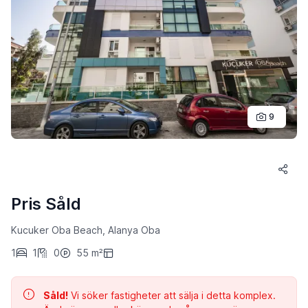
9
Pris Såld
Kucuker Oba Beach, Alanya Oba
1
1
0
55 m²
Såld!
Vi söker fastigheter att sälja i detta komplex.