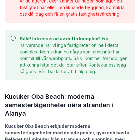
Är du ägaren, eller känner du någon som äger en
fastighet här eller i en liknande byggnad, kontakta
oss då idag och få en gratis fastighetsvärdering.
Såld!
Intresserad av detta komplex?
För
närvarande har vi inga fastigheter online i detta
komplex. Men vi kan ha några som ännu inte har
kommit till vår webbplats. Så vi kommer förmodligen
att kunna hitta det du letar efter. Kontakta oss idag
så gör vi vårt bästa för att hjälpa dig.
Kucuker Oba Beach: moderna
semesterlägenheter nära stranden i
Alanya
Kucuker Oba Beach erbjuder moderna
semesterlägenheter med delade pooler, gym och bastu.
Beläget två minuter från stranden och shopping, med