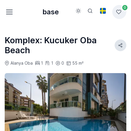
0
base
Komplex: Kucuker Oba
Beach
Alanya Oba
1
1
0
55 m²