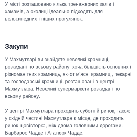
У місті розташовано кілька тренажерних залів і
хамамів, а околиці ідеально підходять для
велосипедних і піших прогулянок.
Закупи
У Махмутларі ви знайдете невеликі крамниці,
розкидані по всьому району, хоча більшість основних і
різноманітних крамниць, як-от м'ясні крамниці, пекарні
та господарські крамниці, розташовані в центрі
Махмутлара. Невеликі супермаркети розкидані по
всьому району.
У центрі Махмутлара проходить суботній ринок, також
у східній частині Махмутлара є місце, де проходить
ринок щовівторка, між двома головними дорогами,
Барбарос Чадде і Ататюрк Чадде.