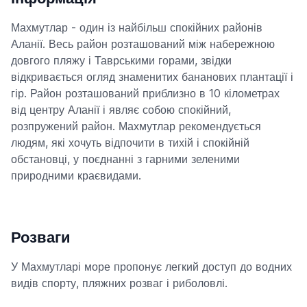
Махмутлар - один із найбільш спокійних районів
Аланії. Весь район розташований між набережною
довгого пляжу і Таврськими горами, звідки
відкривається огляд знаменитих бананових плантації і
гір. Район розташований приблизно в 10 кілометрах
від центру Аланії і являє собою спокійний,
розпружений район. Махмутлар рекомендується
людям, які хочуть відпочити в тихій і спокійній
обстановці, у поєднанні з гарними зеленими
природними краєвидами.
Розваги
У Махмутларі море пропонує легкий доступ до водних
видів спорту, пляжних розваг і риболовлі.