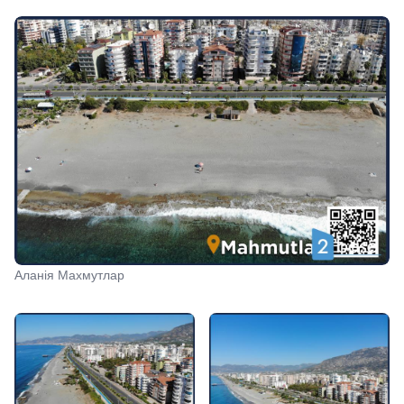
Аланія Махмутлар