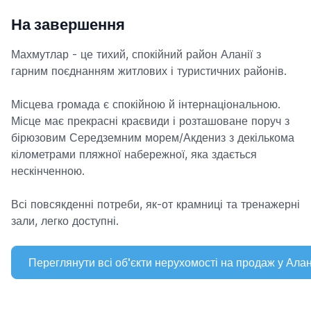
На завершення
Махмутлар - це тихий, спокійний район Аланії з
гарним поєднанням житлових і туристичних районів.
Місцева громада є спокійною й інтернаціональною.
Місце має прекрасні краєвиди і розташоване поруч з
бірюзовим Середземним морем/Акдениз з декількома
кілометрами пляжної набережної, яка здається
нескінченною.
Всі повсякденні потреби, як-от крамниці та тренажерні
зали, легко доступні.
Переглянути всі об'єкти нерухомості на продаж у Ала