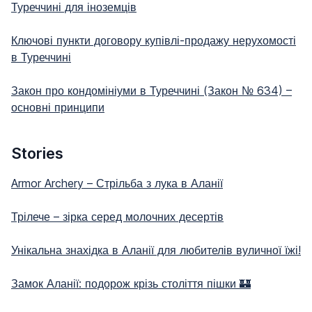
Туреччині для іноземців
Ключові пункти договору купівлі-продажу нерухомості
в Туреччині
Закон про кондомініуми в Туреччині (Закон № 634) –
основні принципи
Stories
Armor Archery – Стрільба з лука в Аланії
Трілече – зірка серед молочних десертів
Унікальна знахідка в Аланії для любителів вуличної їжі!
Замок Аланії: подорож крізь століття пішки 🏰