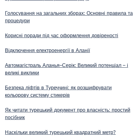
Голосування на загальних зборах: Основні правила та
процедури
Корисні поради під час оформлення довіреності
Відключення електроенергії в Аланії
Автомагістраль Аланья–Серік: Великий потенціал – і
великі виклики
Безпека ліфтів в Туреччині: як розшифрувати
кольорову систему стикерів
Як читати турецький документ про власність: простий
посібник
Наскільки великий турецький квадратний метр?