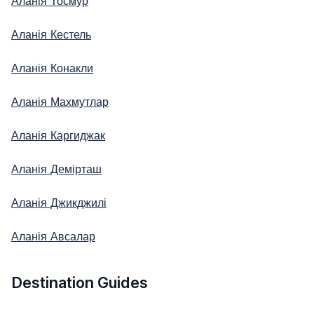
Аланія Тосмур
Аланія Кестель
Аланія Конакли
Аланія Махмутлар
Аланія Каргиджак
Аланія Демірташ
Аланія Джикджилі
Аланія Авсалар
Destination Guides