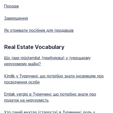
Продаж
Завершення
Як отримати посібник для продавців
Real Estate Vocabulary
Що таке müştemilat (прибудова) у турецькому
нерухомому майні?
Kimlik у Туреччині: що потрібно знати іноземцям про
посвідчення особи
Emlak vergisi в Туреччині: що потрібно знати про
податок на нерухомість
Хто такий мухтар (староста) в Туреччині: роль у