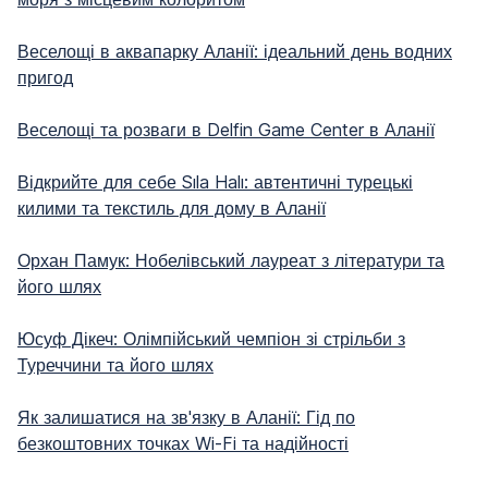
Веселощі в аквапарку Аланії: ідеальний день водних
пригод
Веселощі та розваги в Delfin Game Center в Аланії
Відкрийте для себе Sıla Halı: автентичні турецькі
килими та текстиль для дому в Аланії
Орхан Памук: Нобелівський лауреат з літератури та
його шлях
Юсуф Дікеч: Олімпійський чемпіон зі стрільби з
Туреччини та його шлях
Як залишатися на зв'язку в Аланії: Гід по
безкоштовних точках Wi-Fi та надійності