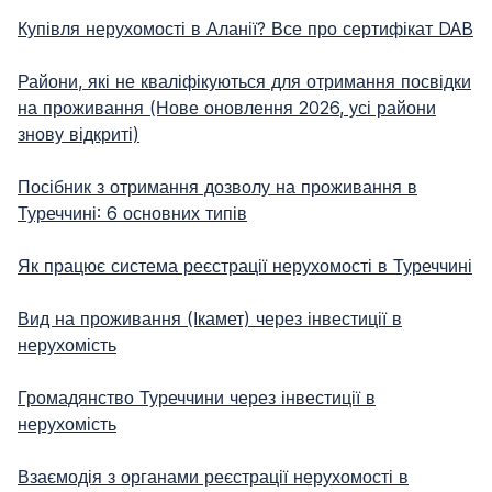
Купівля нерухомості в Аланії? Все про сертифікат DAB
Райони, які не кваліфікуються для отримання посвідки
на проживання (Нове оновлення 2026, усі райони
знову відкриті)
Посібник з отримання дозволу на проживання в
Туреччині: 6 основних типів
Як працює система реєстрації нерухомості в Туреччині
Вид на проживання (Ікамет) через інвестиції в
нерухомість
Громадянство Туреччини через інвестиції в
нерухомість
Взаємодія з органами реєстрації нерухомості в