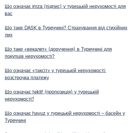
Що означає imza (підпис) у турецькій нерухомості для
вас
Що таке DASK в Туреччині? Страхування від стихійних
лих
Що таке «векалет» (доручення) в Туреччині для
покупців нерухомості?
Що означає «таксіт» у турецькій нерухомості:
розстрочка платежу
Що означає teklif (пропозиція) у турецькій
нерухомості?
Що означає havuz у турецькій нерухомості – басейн у
Туреччині