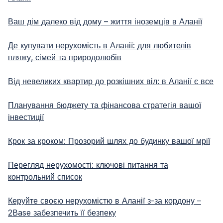
Ваш дім далеко від дому – життя іноземців в Аланії
Де купувати нерухомість в Аланії: для любителів
пляжу, сімей та природолюбів
Від невеликих квартир до розкішних віл: в Аланії є все
Планування бюджету та фінансова стратегія вашої
інвестиції
Крок за кроком: Прозорий шлях до будинку вашої мрії
Перегляд нерухомості: ключові питання та
контрольний список
Керуйте своєю нерухомістю в Аланії з-за кордону –
2Base забезпечить її безпеку