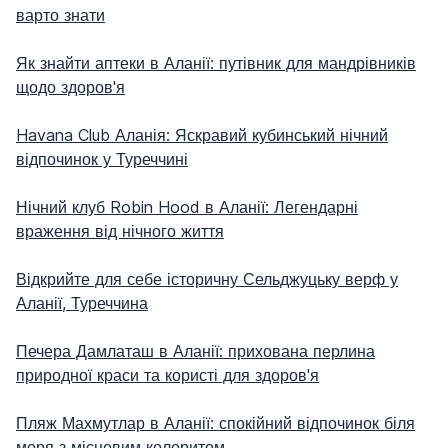
варто знати
Як знайти аптеки в Аланії: путівник для мандрівників
щодо здоров'я
Havana Club Аланія: Яскравий кубинський нічний
відпочинок у Туреччині
Нічний клуб Robin Hood в Аланії: Легендарні
враження від нічного життя
Відкрийте для себе історичну Сельджуцьку верф у
Аланії, Туреччина
Печера Дамлаташ в Аланії: прихована перлина
природної краси та користі для здоров'я
Пляж Махмутлар в Аланії: спокійний відпочинок біля
моря з місцевим колоритом