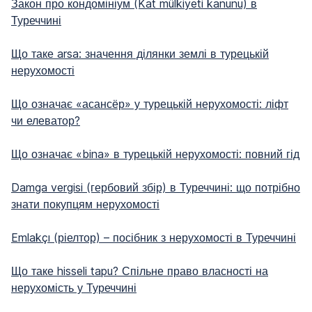
Закон про кондомініум (Kat mülkiyeti kanunu) в
Туреччині
Що таке arsa: значення ділянки землі в турецькій
нерухомості
Що означає «асансёр» у турецькій нерухомості: ліфт
чи елеватор?
Що означає «bina» в турецькій нерухомості: повний гід
Damga vergisi (гербовий збір) в Туреччині: що потрібно
знати покупцям нерухомості
Emlakçı (ріелтор) – посібник з нерухомості в Туреччині
Що таке hisseli tapu? Спільне право власності на
нерухомість у Туреччині