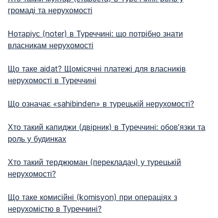
громаді та нерухомості
Нотаріус (noter) в Туреччині: що потрібно знати
власникам нерухомості
Що таке aidat? Щомісячні платежі для власників
нерухомості в Туреччині
Що означає «sahibinden» в турецькій нерухомості?
Хто такий капиджи (двірник) в Туреччині: обов’язки та
роль у будинках
Хто такий терджюман (перекладач) у турецькій
нерухомості?
Що таке комисійні (komisyon) при операціях з
нерухомістю в Туреччині?