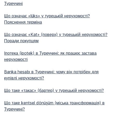
Туреччині
Що означає «lüks» у турецькій нерухомості?
Пояснення терміна
Що означає «Kat» (поверх) у турецькій нерухомості?
Поради покупцям
Іпотека (ipotek) в Туреччині: як працює застава
нерухомості
Banka hesabı в Туреччині: чому він потрібен для
купівлі нерухомості?
Що таке «такас» (бартер) у турецькій нерухомості?
Що таке kentsel dönüşüm (міська трансформація) в
Туреччині?