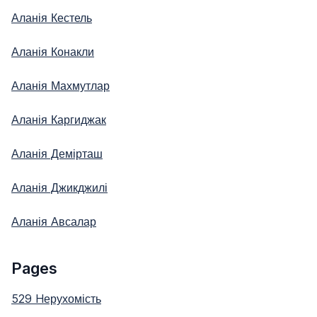
Аланія Кестель
Аланія Конакли
Аланія Махмутлар
Аланія Каргиджак
Аланія Демірташ
Аланія Джикджилі
Аланія Авсалар
Pages
529 Hерухомість