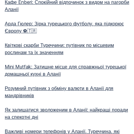
Кафе Enberi: Спокійний відпочинок з видом на пагорби
Аланії
Арда Гюлер: Зірка турецького футболу, яка підкорює
Європу ⚽🇹🇷
Квіткові скарби Туреччини: путівник по місцевим
рослинам та їх значенням
Mini Mutfak: Затишне місце для справжньої турецької
домашньої кухні в Аланії
Розумний путівник з обміну валюти в Аланії для
мандрівників
Як залишатися зволоженим в Аланії: найкращі поради
на спекотні дні
Важливі номери телефонів у Аланії, Туреччина, які