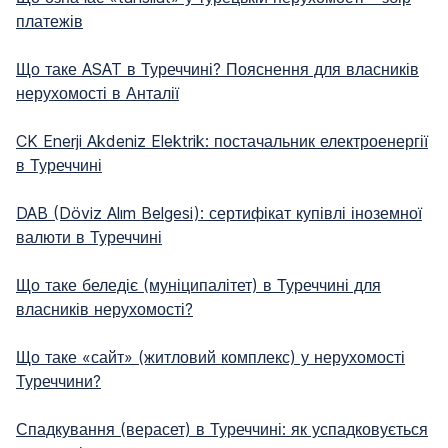
платежів
Що таке ASAT в Туреччині? Пояснення для власників
нерухомості в Анталії
CK Enerji Akdeniz Elektrik: постачальник електроенергії
в Туреччині
DAB (Döviz Alım Belgesi): сертифікат купівлі іноземної
валюти в Туреччині
Що таке беледіє (муніципалітет) в Туреччині для
власників нерухомості?
Що таке «сайт» (житловий комплекс) у нерухомості
Туреччини?
Спадкування (верасет) в Туреччині: як успадковується