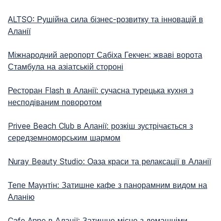
ALTSO: Рушійна сила бізнес-розвитку та інновацій в
Аланії
Міжнародний аеропорт Сабіха Гекчен: жваві ворота
Стамбула на азіатській стороні
Ресторан Flash в Аланії: сучасна турецька кухня з
несподіваним поворотом
Privee Beach Club в Аланії: розкіш зустрічається з
середземноморським шармом
Nuray Beauty Studio: Оаза краси та релаксації в Аланії
Тепе Маунтін: Затишне кафе з панорамним видом на
Аланію
Cafe Anne в Аланії: Затишне місце з домашніми