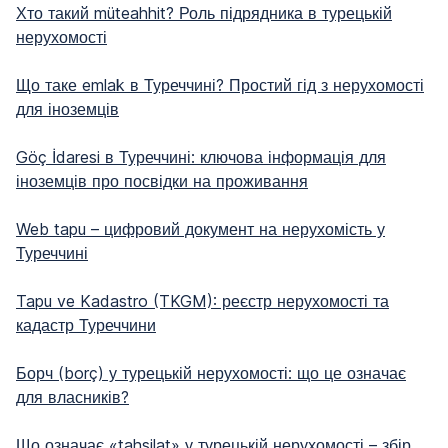
Хто такий müteahhit? Роль підрядника в турецькій
нерухомості
Що таке emlak в Туреччині? Простий гід з нерухомості
для іноземців
Göç İdaresi в Туреччині: ключова інформація для
іноземців про посвідки на проживання
Web tapu – цифровий документ на нерухомість у
Туреччині
Tapu ve Kadastro (TKGM): реєстр нерухомості та
кадастр Туреччини
Борч (borç) у турецькій нерухомості: що це означає
для власників?
Що означає «tahsilat» у турецькій нерухомості – збір