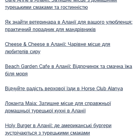
турецькими смаками та гостинністю
Як знайти ветеринара в Аланії для вашого улюбленця:
практичний порадник для мандрівників
Cheese & Cheese в Аланії: Чарівне місце для
любителів сиру
Beach Garden Cafe в Аланії: Відпочинок та смачна їжа
біля моря
Відчуйте радість верхової їзди в Horse Club Alanya
Локанта Маіа: Затишне місце для справжньої
домашньої турецької кухні в Аланії
Holy Burger в Аланії: де американські бургери
зустрічаються з турецькими смаками