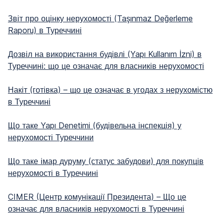
Звіт про оцінку нерухомості (Taşınmaz Değerleme
Raporu) в Туреччині
Дозвіл на використання будівлі (Yapı Kullanım İzni) в
Туреччині: що це означає для власників нерухомості
Накіт (готівка) – що це означає в угодах з нерухомістю
в Туреччині
Що таке Yapı Denetimi (будівельна інспекція) у
нерухомості Туреччини
Що таке імар дуруму (статус забудови) для покупців
нерухомості в Туреччині
CIMER (Центр комунікації Президента) – Що це
означає для власників нерухомості в Туреччині