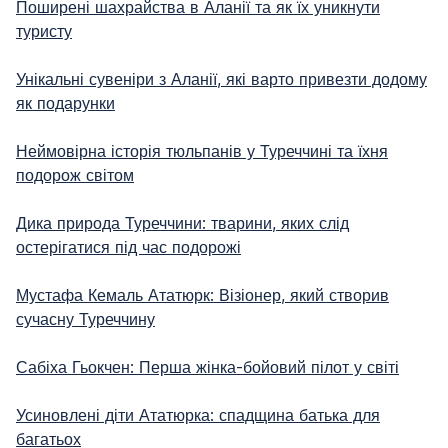
Поширені шахрайства в Аланії та як їх уникнути
туристу
Унікальні сувеніри з Аланії, які варто привезти додому
як подарунки
Неймовірна історія тюльпанів у Туреччині та їхня
подорож світом
Дика природа Туреччини: тварини, яких слід
остерігатися під час подорожі
Мустафа Кемаль Ататюрк: Візіонер, який створив
сучасну Туреччину
Сабіха Гьокчен: Перша жінка-бойовий пілот у світі
Усиновлені діти Ататюрка: спадщина батька для
багатьох