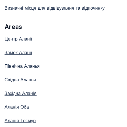
Визначні місця для відвідування та відпочинку
Areas
Центр Аланії
Замок Аланії
Північна Аланья
Східна Аланья
Захiдна Аланія
Аланія Оба
Аланія Тосмур