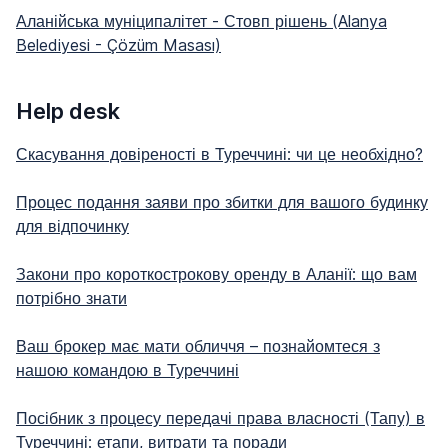
Аланійська муніципалітет - Стовп рішень (Alanya
Belediyesi - Çözüm Masası)
Help desk
Скасування довіреності в Туреччині: чи це необхідно?
Процес подання заяви про збитки для вашого будинку
для відпочинку
Закони про короткострокову оренду в Аланії: що вам
потрібно знати
Ваш брокер має мати обличчя – познайомтеся з
нашою командою в Туреччині
Посібник з процесу передачі права власності (Тапу) в
Туреччині: етапи, витрати та поради