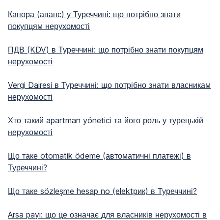
Капора (аванс) у Туреччині: що потрібно знати
покупцям нерухомості
ПДВ (KDV) в Туреччині: що потрібно знати покупцям
нерухомості
Vergi Dairesi в Туреччині: що потрібно знати власникам
нерухомості
Хто такий apartman yönetici та його роль у турецькій
нерухомості
Що таке otomatik ödeme (автоматичні платежі) в
Туреччині?
Що таке sözleşme hesap no (elektрик) в Туреччині?
Arsa payı: що це означає для власників нерухомості в