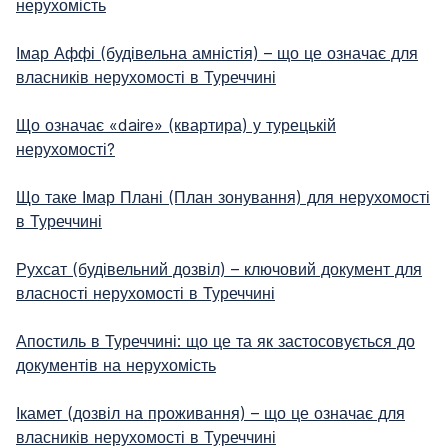
нерухомість
Імар Аффі (будівельна амністія) – що це означає для
власників нерухомості в Туреччині
Що означає «daire» (квартира) у турецькій
нерухомості?
Що таке Імар Плані (План зонування) для нерухомості
в Туреччині
Рухсат (будівельний дозвіл) – ключовий документ для
власності нерухомості в Туреччині
Апостиль в Туреччині: що це та як застосовується до
документів на нерухомість
Ікамет (дозвіл на проживання) – що це означає для
власників нерухомості в Туреччині