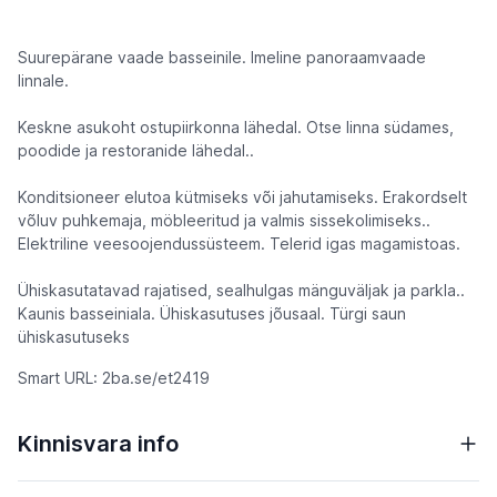
Suurepärane vaade basseinile. Imeline panoraamvaade
linnale.
Keskne asukoht ostupiirkonna lähedal. Otse linna südames,
poodide ja restoranide lähedal..
Konditsioneer elutoa kütmiseks või jahutamiseks. Erakordselt
võluv puhkemaja, möbleeritud ja valmis sissekolimiseks..
Elektriline veesoojendussüsteem. Telerid igas magamistoas.
Ühiskasutatavad rajatised, sealhulgas mänguväljak ja parkla..
Kaunis basseiniala. Ühiskasutuses jõusaal. Türgi saun
ühiskasutuseks
Smart URL: 2ba.se/et2419
Kinnisvara info