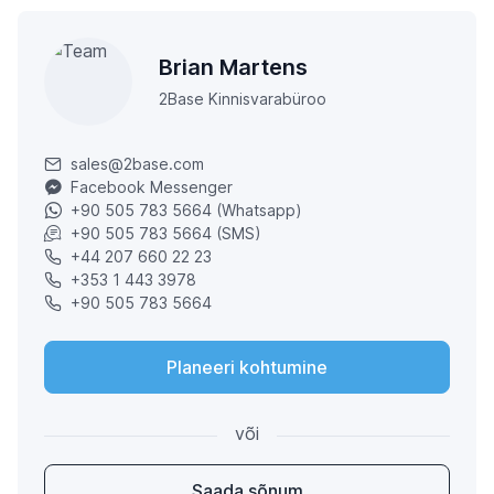
Brian Martens
2Base Kinnisvarabüroo
sales@2base.com
Facebook Messenger
+90 505 783 5664 (Whatsapp)
+90 505 783 5664 (SMS)
+44 207 660 22 23
+353 1 443 3978
+90 505 783 5664
Planeeri kohtumine
või
Saada sõnum