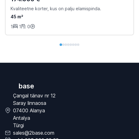
Kvaliteetne korter, kus on palju elamispinda.
45 m²
1
1
0
base
Çangal tänav nr 12
Saray linnaosa
07400 Alanya
Antalya
Türgi
sales@2base.com