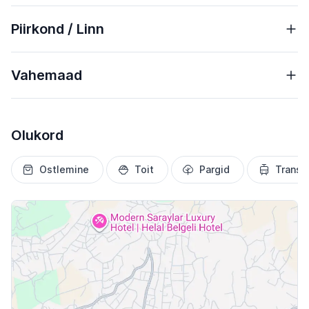
Piirkond / Linn
Vahemaad
Olukord
Ostlemine
Toit
Pargid
Transp