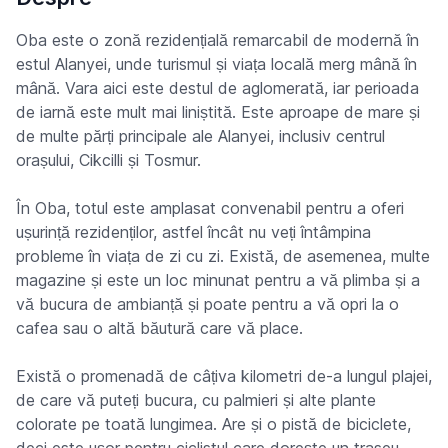
Oba este o zonă rezidențială remarcabil de modernă în
estul Alanyei, unde turismul și viața locală merg mână în
mână. Vara aici este destul de aglomerată, iar perioada
de iarnă este mult mai liniștită. Este aproape de mare și
de multe părți principale ale Alanyei, inclusiv centrul
orașului, Cikcilli și Tosmur.
În Oba, totul este amplasat convenabil pentru a oferi
ușurință rezidenților, astfel încât nu veți întâmpina
probleme în viața de zi cu zi. Există, de asemenea, multe
magazine și este un loc minunat pentru a vă plimba și a
vă bucura de ambianță și poate pentru a vă opri la o
cafea sau o altă băutură care vă place.
Există o promenadă de câțiva kilometri de-a lungul plajei,
de care vă puteți bucura, cu palmieri și alte plante
colorate pe toată lungimea. Are și o pistă de biciclete,